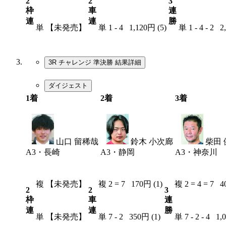
2
2
3
枠
車
連
連
連
勝
単
【未発売】
単
1 - 4
1,120円 (5)
単
1 - 4 - 2
2
3R チャレンジ 準決勝
結果詳細
ダイジェスト
1着
2着
3着
7
山口 留稀哉
2
鈴木 小次廊
4
柴田 
A3・長崎
A3・静岡
A3・神奈川
複
【未発売】
複
2 = 7
170円 (1)
複
2 = 4 = 7
4
2
2
3
枠
車
連
連
連
勝
単
【未発売】
単
7 - 2
350円 (1)
単
7 - 2 - 4
1,