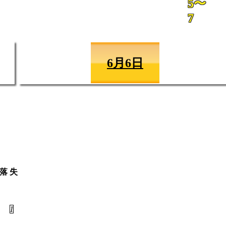
5〜
7
6月6日
落
失
2
1