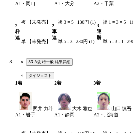
A1・岡山
A1・大分
A2・千葉
複
【未発売】
複
3 = 5
130円 (1)
複
1 = 3 = 5
1
2
2
3
枠
車
連
連
連
勝
単
【未発売】
単
5 - 3
230円 (1)
単
5 - 3 - 1
29
8R A級 特一般
結果詳細
ダイジェスト
1着
2着
3着
2
照井 力斗
3
大木 雅也
7
山口 慎吾
A1・岩手
A1・静岡
A2・北海道