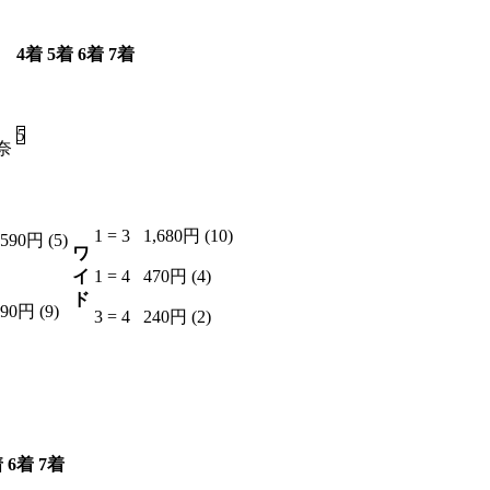
4着
5着
6着
7着
5
6
7
2
奈
1 = 3
1,680円 (10)
,590円 (5)
ワ
イ
1 = 4
470円 (4)
ド
590円 (9)
3 = 4
240円 (2)
着
6着
7着