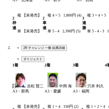
複
【未発売】
複
4 = 5
1,800円 (4)
複
3 = 4 = 5
2
2
3
枠
車
連
連
連
勝
単
【未発売】
単
5 - 4
2,390円 (5)
単
5 - 4 - 3
1
2R チャレンジ 一般
結果詳細
ダイジェスト
1着
2着
3着
4
3
1
吉松 賢二
4
中岡 海
2
穴井 利久
A3・群馬
A3・愛媛
A3・福岡
複
【未発売】
複
1 = 4
330円 (2)
複
1 = 2 = 4