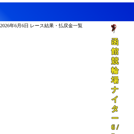
2026年6月6日 レース結果・払戻金一覧
函
館
競
輪
場
ナ
イ
タ
ー
6 /