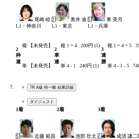
7
6
4
尾崎 睦
1
奥井 迪
5
東 美月
L1・神奈川
L1・東京
L1・兵庫
複
【未発売】
複
1 = 4
200円 (1)
複
1 = 4 = 5
3
2
2
3
枠
車
連
連
連
勝
単
【未発売】
単
4 - 1
240円 (1)
単
4 - 1 - 5
74
7R A級 特一般
結果詳細
ダイジェスト
1着
2着
3着
5
近藤 範昌
3
池部 壮太
1
成清 謙二