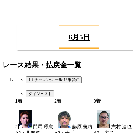
6月5日
レース結果・払戻金一覧
1R チャレンジ 一般
結果詳細
ダイジェスト
1着
2着
3着
5
門馬 琢麿
4
藤原 義晴
3
志村 達也
A3・北海道
A3・岩手
A3・広島