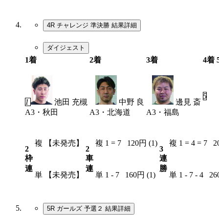
4R チャレンジ 準決勝
結果詳細
ダイジェスト
1着
2着
3着
4着
5
1
池田 充槻
7
中野 良
4
邊見 斎
A3・秋田
A3・北海道
A3・福島
複
【未発売】
複
1 = 7
120円 (1)
複
1 = 4 = 7
2
2
2
3
枠
車
連
連
連
勝
単
【未発売】
単
1 - 7
160円 (1)
単
1 - 7 - 4
26
5R ガールズ 予選２
結果詳細