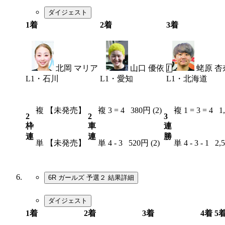
ダイジェスト
1着
2着
3着
4
北岡 マリア
3
山口 優依
1
蛯原 杏
L1・石川
L1・愛知
L1・北海道
複
【未発売】
複
3 = 4
380円 (2)
複
1 = 3 = 4
1
2
2
3
枠
車
連
連
連
勝
単
【未発売】
単
4 - 3
520円 (2)
単
4 - 3 - 1
2,
6R ガールズ 予選２
結果詳細
ダイジェスト
1着
2着
3着
4着
5