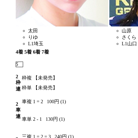
太田
山原
りゆ
さくら
L1
埼玉
L1
山口
4着
5着
6着
7着
5
7
4
6
2
枠複
【未発売】
枠
枠単
【未発売】
連
車複
1 = 2
100円 (1)
2
車
連
車単
2 - 1
130円 (1)
三複
1 = 2 = 3
240円 (1)