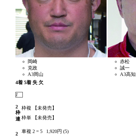
岡崎
赤松
克政
誠一
A3
岡山
A3
高知
4着
5着
失
欠
1
6
4
3
2
枠複
【未発売】
枠
枠単
【未発売】
連
車複
2 = 5
1,920円 (5)
2