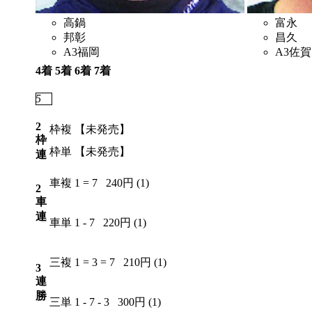
高鍋
富永
邦彰
昌久
A3
福岡
A3
佐賀
4着
5着
6着
7着
5
6
2
4
2
枠複
【未発売】
枠
枠単
【未発売】
連
車複
1 = 7
240円 (1)
2
車
連
車単
1 - 7
220円 (1)
三複
1 = 3 = 7
210円 (1)
3
連
勝
三単
1 - 7 - 3
300円 (1)