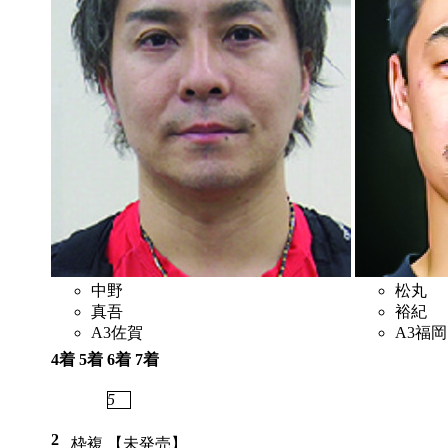
中野
松丸
真吾
裕紀
A3
佐賀
A3
福岡
4着
5着
6着
7着
2
4
5
3
2
枠複
【未発売】