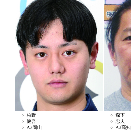
柏野
森下
健吾
忠夫
A3
岡山
A3
高知