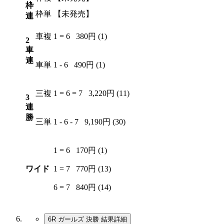
枠
枠単
【未発売】
連
車複
1 = 6
380円 (1)
2
車
連
車単
1 - 6
490円 (1)
三複
1 = 6 = 7
3,220円 (11)
3
連
勝
三単
1 - 6 - 7
9,190円 (30)
1 = 6
170円 (1)
ワイド
1 = 7
770円 (13)
6 = 7
840円 (14)
6R ガールズ 決勝
結果詳細