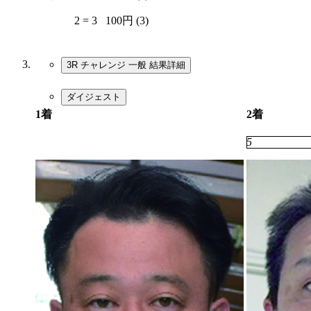
2 = 3
100円 (3)
3R チャレンジ 一般
結果詳細
ダイジェスト
1着
2着
2
5