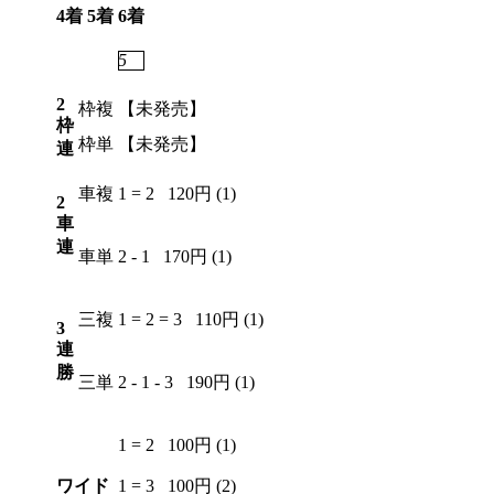
4着
5着
6着
4
6
5
2
枠複
【未発売】
枠
枠単
【未発売】
連
車複
1 = 2
120円 (1)
2
車
連
車単
2 - 1
170円 (1)
三複
1 = 2 = 3
110円 (1)
3
連
勝
三単
2 - 1 - 3
190円 (1)
1 = 2
100円 (1)
ワイド
1 = 3
100円 (2)