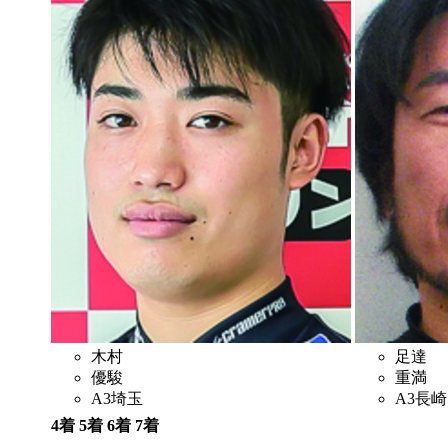
木村
足達
優駿
重満
A3
埼玉
A3
長崎
4着
5着
6着
7着