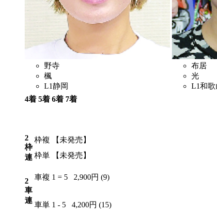
野寺
布居
楓
光
L1
静岡
L1
和歌
4着
5着
6着
7着
6
2
7
4
2
枠複
【未発売】
枠
枠単
【未発売】
連
車複
1 = 5
2,900円 (9)
2
車
連
車単
1 - 5
4,200円 (15)