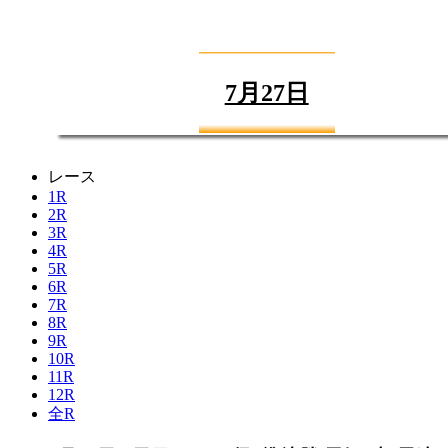
7月27日
レース
1R
2R
3R
4R
5R
6R
7R
8R
9R
10R
11R
12R
全R