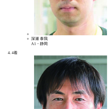
2
深瀬 泰我
A1・静岡
4着