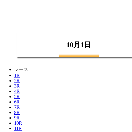
10月1日
レース
1R
2R
3R
4R
5R
6R
7R
8R
9R
10R
11R