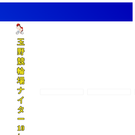
玉
野
競
輪
場
ナ
開催カレンダー
プログラム
イ
タ
ー
10