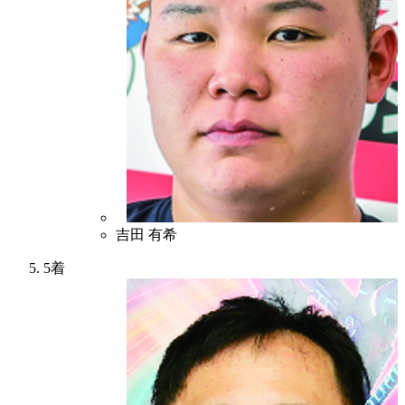
3
吉田 有希
5着