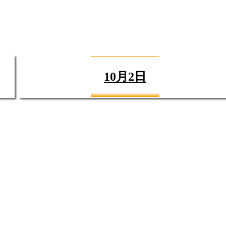
10月2日