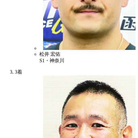
2
松井 宏佑
S1・神奈川
3着