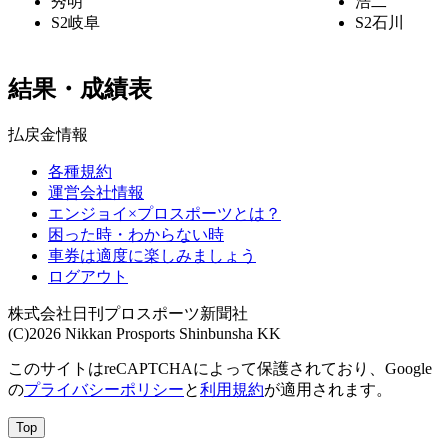
秀明
浩二
S2
岐阜
S2
石川
結果・成績表
払戻金情報
各種規約
運営会社情報
エンジョイ×プロスポーツとは？
困った時・わからない時
車券は適度に楽しみましょう
ログアウト
株式会社日刊プロスポーツ新聞社
(C)2026 Nikkan Prosports Shinbunsha KK
このサイトはreCAPTCHAによって保護されており、Google
の
プライバシーポリシー
と
利用規約
が適用されます。
Top