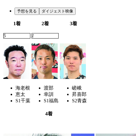
予想を見る
ダイジェスト映像
1着
2着
3着
5
1
7
海老根
渡部
嵯峨
恵太
幸訓
昇喜郎
S1
千葉
S1
福島
S2
青森
4着
6
3