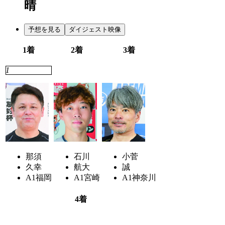
晴
予想を見る
ダイジェスト映像
1着
2着
3着
1
4
2
那須
石川
小菅
久幸
航大
誠
A1
福岡
A1
宮崎
A1
神奈川
4着
6
7