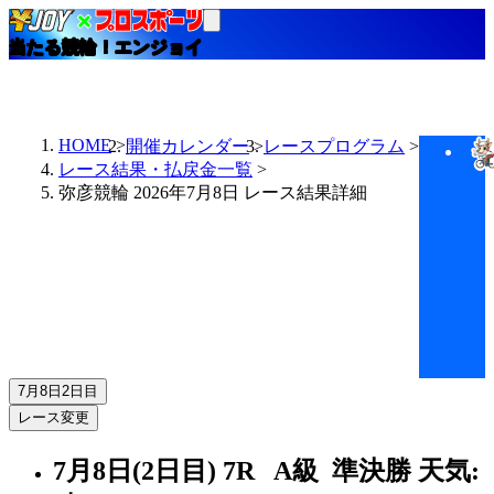
当たる競輪！エンジョイ
HOME
開催カレンダー
レースプログラム
レース結果・払戻金一覧
弥彦競輪 2026年7月8日 レース結果詳細
7月8日
2日目
レース変更
7月8日(2日目)
7R
A級 準決勝
天気: