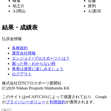
峰重
佐藤
祐之介
政利
A2
岡山
A2
新潟
結果・成績表
払戻金情報
各種規約
運営会社情報
エンジョイ×プロスポーツとは？
困った時・わからない時
車券は適度に楽しみましょう
ログアウト
株式会社日刊プロスポーツ新聞社
(C)2026 Nikkan Prosports Shinbunsha KK
このサイトはreCAPTCHAによって保護されており、Google
の
プライバシーポリシー
と
利用規約
が適用されます。