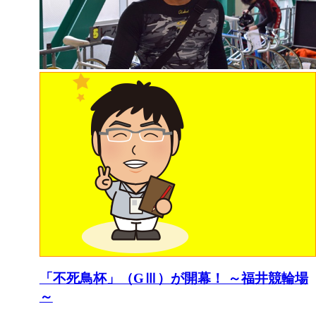
「不死鳥杯」（GⅢ）が開幕！ ～福井競輪場
～