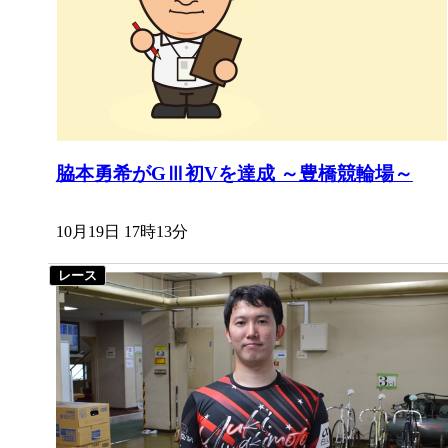
脇本勇希がGⅢ初Vを達成 ～豊橋競輪場～
10月19日 17時13分