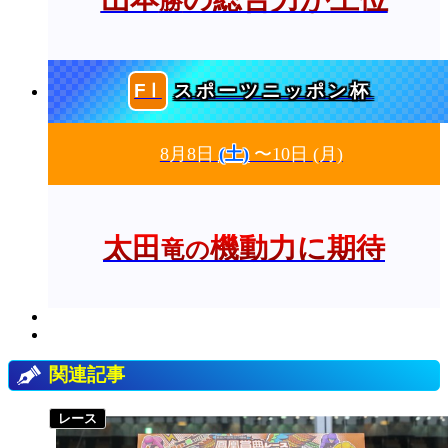
勝
スポーツニッポン杯
8月8日
(土)
〜10日
(月)
太田
機動力に期待
竜の
関連記事