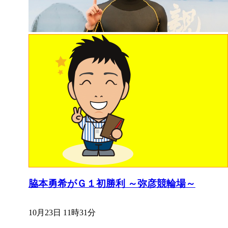
脇本勇希がＧ１初勝利 ～弥彦競輪場～
10月23日 11時31分