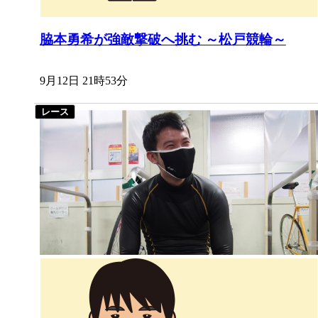
脇本勇希が強敵撃破へ挑む ～松戸競輪～
9月12日 21時53分