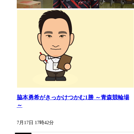
脇本勇希がきっかけつかむ1勝 ～青森競輪場
～
7月17日 17時42分