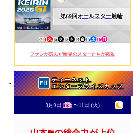
第69回オールスター競輪
8/
11
12
13
14
15
16
火
水
木
金
土
日
ファンが選んだ輪界のスターたちが躍動
ティーネット
エンタープライズカップ
8月9日
(日)
〜11日
(火)
山本
の総合力が上位