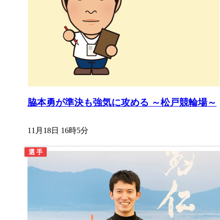
脇本勇が準決も強気に攻める ～松戸競輪場～
11月18日 16時5分