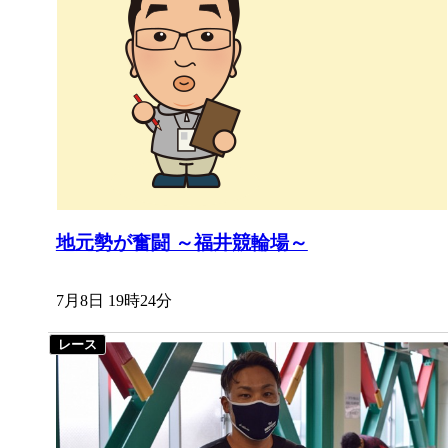
地元勢が奮闘 ～福井競輪場～
7月8日 19時24分