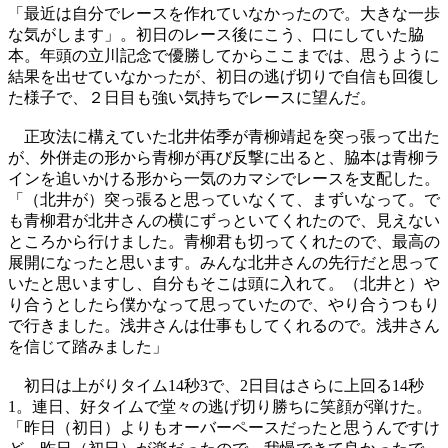
「最近は自分でレースを作れていなかったので。大きな一歩
な気がします」。初日のレース後にこう、口にしていた脇
本。年頭の立川記念で優勝してからここまでは、思うように
結果を出せていなかったが、初日の逃げ切りで自信も回復し
た様子で、２日目も強い気持ちでレースに望んだ。
正攻法に構えていた北井佑季が青柳靖起を突っ張って出た
が、外併走の形から青柳が再び反撃に出ると、脇本は青柳ラ
インを追いかける形から一気のカマシでレースを支配した。
「（北井が）突っ張ると思っていなくて、まずいなって。で
も青柳君が北井さんの横にずっといてくれたので、見えない
ところから行けました。青柳君も切ってくれたので、最高の
展開になったと思います。みんな北井さんの先行だと思って
いたと思いますし、自分もそこは頭に入れて。（北井と）や
り合うとしたら僕かなって思っていたので、やり合うつもり
で行きました。浅井さんは仕事もしてくれるので。浅井さん
を信じて踏みました」
初日は上がりタイム14秒3で、2日目はさらに上回る14秒
1。連日、好タイムで堂々の逃げ切り勝ちに笑顔が弾けた。
「昨日（初日）よりもオーバーペースだったと思うんですけ