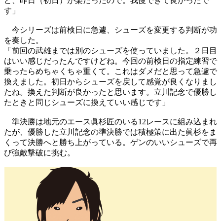
ど、昨日（初日）が楽だったので。我慢できて良かったで
す」
今シリーズは前検日に急遽、シューズを変更する判断が功
を奏した。
「前回の武雄までは別のシューズを使っていました。２日目
はいい感じだったんですけどね。今回の前検日の指定練習で
乗ったらめちゃくちゃ重くて。これはダメだと思って急遽で
換えました。初日からシューズを戻して感覚が良くなりまし
たね。換えた判断が良かったと思います。立川記念で優勝し
たときと同じシューズに換えていい感じです」
準決勝は地元のエース眞杉匠のいる12レースに組み込まれ
たが、優勝した立川記念の準決勝では積極策に出た眞杉をま
くって決勝へと勝ち上がっている。ゲンのいいシューズで再
び強敵撃破に挑む。