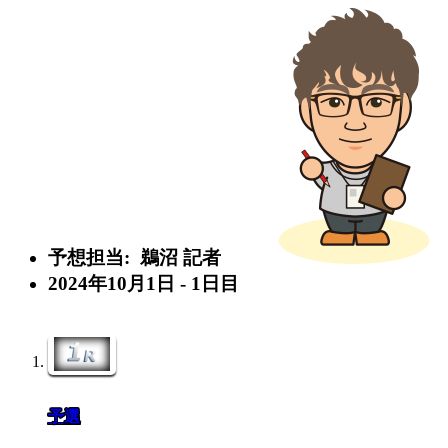
予想担当:
鵜沼
記者
2024年10月1日 - 1日目
予選