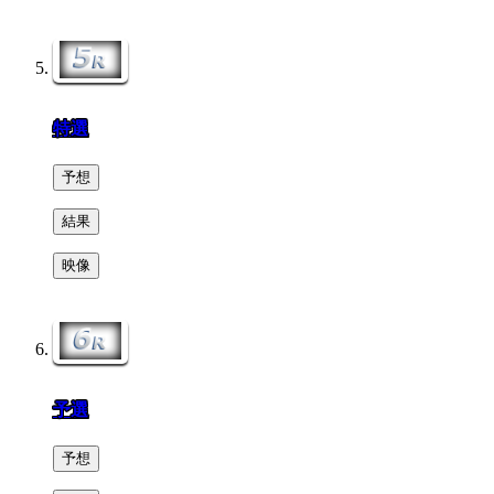
特選
予想
結果
映像
予選
予想