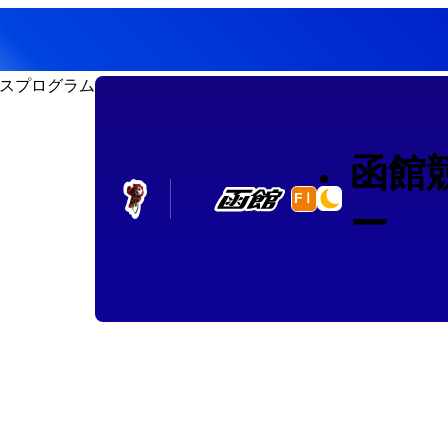
レースプログラム
函館
ー