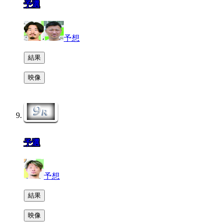
予選
予想
結果
映像
予選
予想
結果
映像