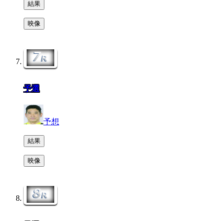
結果
映像
予選
予想
結果
映像