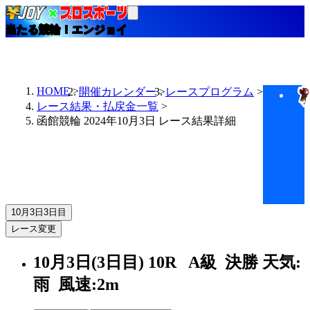
当たる競輪！エンジョイ
HOME
開催カレンダー
レースプログラム
レース結果・払戻金一覧
函館競輪 2024年10月3日 レース結果詳細
10月3日
3日目
レース変更
10月3日(3日目)
10R
A級 決勝
天気:
雨
風速:2m