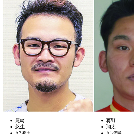
尾崎
蒋野
悠生
翔太
A2
埼玉
A1
徳島