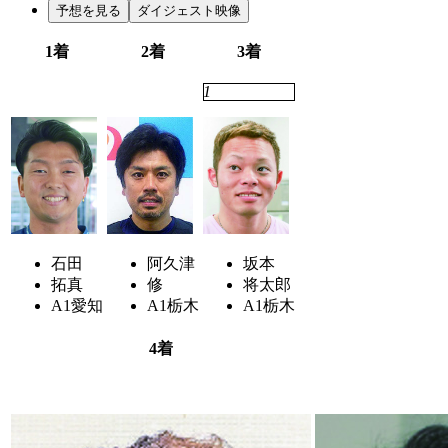
予想を見る
ダイジェスト映像
1着
2着
3着
3
4
1
石田
阿久津
坂本
拓真
修
将太郎
A1
愛知
A1
栃木
A1
栃木
4着
6
7