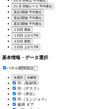
3ヶ月 同車立 平均着位
3ヶ月 同格レース 平均着位
直近1開催 平均着位
直近2開催 平均着位
直近3開催 平均着位
１日目 着順
１日目 上がりTM
２日目 着順
２日目 上がりTM
基本情報・データ選択
パネル開閉固定
全選択
全解除
印（取材班）
印（デスク）
印（本社）
印（エンジョイ）
級班 ギア