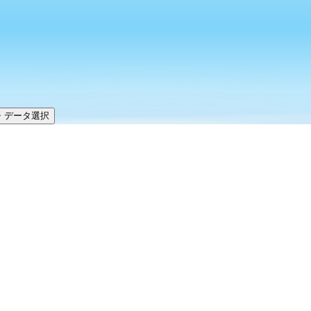
・データ選択