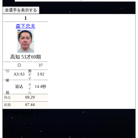
全選手を表示する
1
森下忠夫
高知
53
才
69
期
◎
37
ギヤ
A3
/A3
3.92
タイム
追込
14.4
秒
69.29
得点
67.44
前期
能力値
戦法タイプ