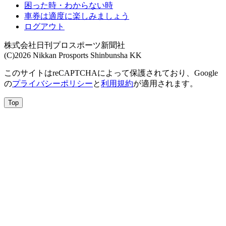
困った時・わからない時
車券は適度に楽しみましょう
ログアウト
株式会社日刊プロスポーツ新聞社
(C)2026 Nikkan Prosports Shinbunsha KK
このサイトはreCAPTCHAによって保護されており、Google
の
プライバシーポリシー
と
利用規約
が適用されます。
Top