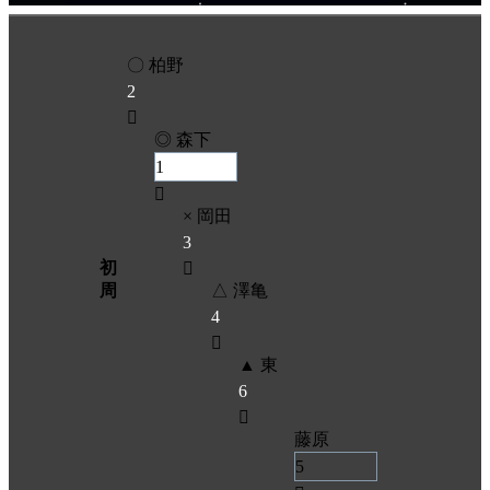
〇
柏野
2

◎
森下
1

×
岡田
3
初

周
△
澤亀
4

▲
東
6

藤原
5