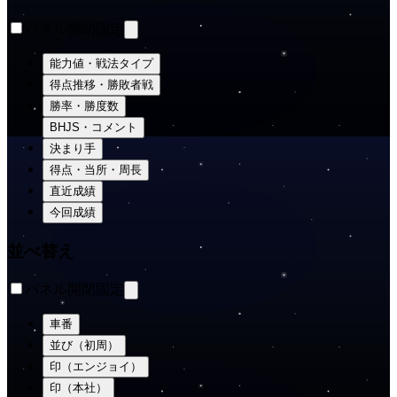
パネル開閉固定
能力値・戦法タイプ
得点推移・勝敗者戦
勝率・勝度数
BHJS・コメント
決まり手
得点・当所・周長
直近成績
今回成績
並べ替え
パネル開閉固定
車番
並び（初周）
印（エンジョイ）
印（本社）