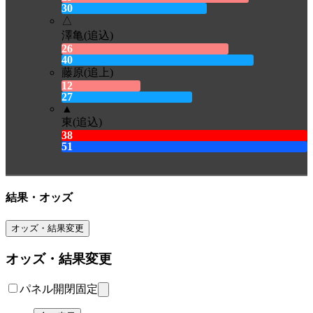
30
△
澤亀
(追込)
26
40
藤原
(追上)
12
27
▲
東
(追込)
38
51
結果・オッズ
オッズ・結果変更
オッズ・結果変更
パネル開閉固定