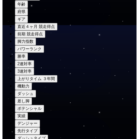
年齢
府県
ギア
直近４ヶ月 競走得点
前期 競走得点
脚力指数
パワーランク
勝率
2連対率
3連対率
上がりタイム ３年間
機動力
ダッシュ
差し脚
ポテンシャル
実績
デンジャー
先行タイプ
ダッシュタイプ