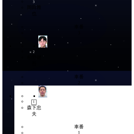
3
岡田雅
也
車番
3
2
柏野健
吾
車番
2
1
森下忠
夫
車番
1