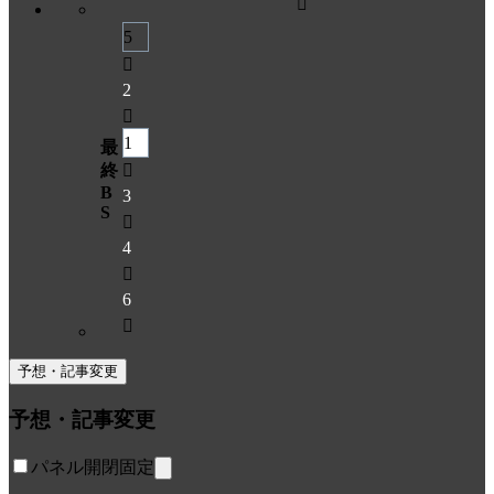

5

2

1
最
終

B
3
S

4

6

予想・記事変更
予想・記事変更
パネル開閉固定