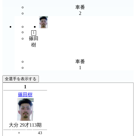
車番
2
1
篠田
樹
車番
1
全選手を表示する
1
篠田樹
大分
29
才
113
期
×
43