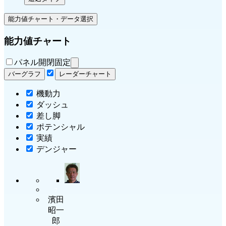
能力値チャート・データ選択
能力値チャート
パネル開閉固定
バーグラフ
レーダーチャート
機動力
ダッシュ
差し脚
ポテンシャル
実績
デンジャー
7
濱田
昭一
郎