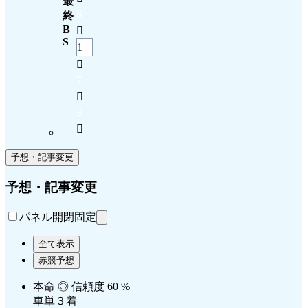
最
6
終
B

S
1

7

3

予想・記事変更
予想・記事変更
パネル開閉固定
全て表示
赤競予想
本命 ◎ 信頼度
60
%
車単
３着