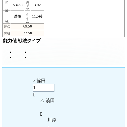
ギヤ
A3
/A3
3.92
タイム
逃捲
11.5
秒
69.50
得点
72.58
前期
能力値
戦法タイプ
×
篠田
1

△
濱田
7

川添
3