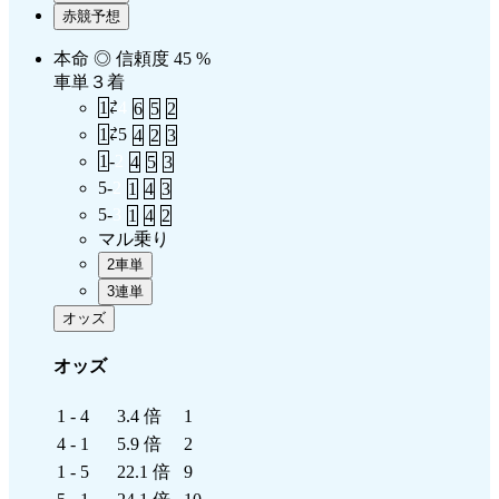
赤競予想
本命 ◎ 信頼度
45
%
車単
３着
1
⇄
4
6
5
2
1
⇄
5
4
2
3
1
‐
2
4
5
3
5
‐
2
1
4
3
5
‐
3
1
4
2
マル乗り
2車単
3連単
オッズ
オッズ
1 - 4
3.4
倍
1
4 - 1
5.9
倍
2
1 - 5
22.1
倍
9