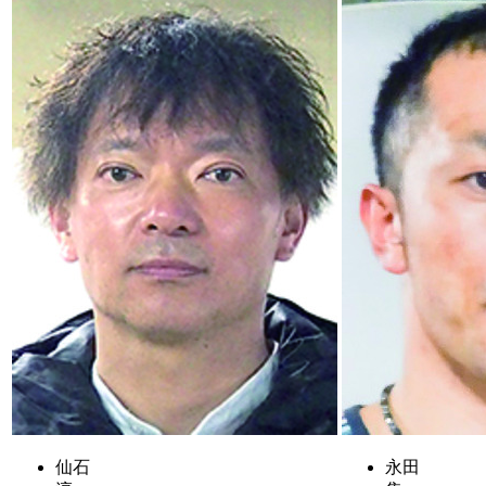
仙石
永田