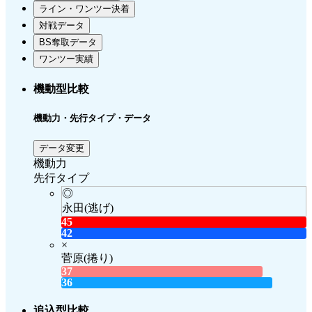
ライン・ワンツー決着
対戦データ
BS奪取データ
ワンツー実績
機動型比較
機動力・先行タイプ・データ
データ変更
機動力
先行タイプ
◎
永田
(逃げ)
45
42
×
菅原
(捲り)
37
36
追込型比較