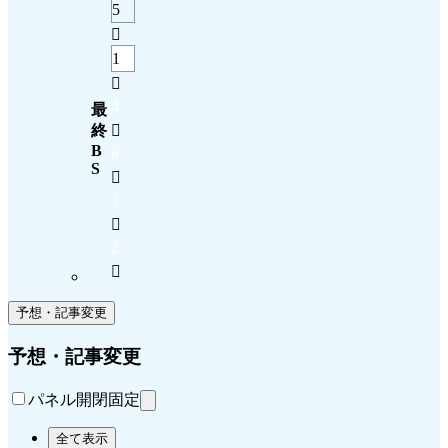
5

1

4
最
終

B
6
S

3

2

予想・記事変更
予想・記事変更
パネル開閉固定
全て表示