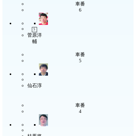
車番
6
5
菅原洋
輔
車番
5
4
仙石淳
車番
4
3