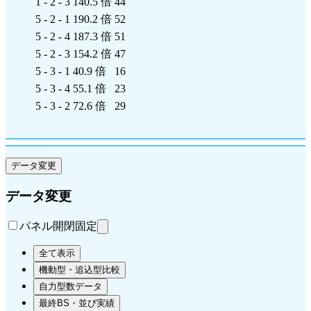
1 - 2 - 3
140.5
倍
44
5 - 2 - 1
190.2
倍
52
5 - 2 - 4
187.3
倍
51
5 - 2 - 3
154.2
倍
47
5 - 3 - 1
40.9
倍
16
5 - 3 - 4
55.1
倍
23
5 - 3 - 2
72.6
倍
29
データ変更
データ変更
パネル開閉固定
全て表示
機動型・追込型比較
自力型数データ
最終BS・並び実績