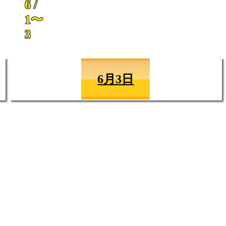
6 /
1〜
3
6月3日