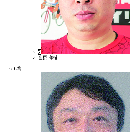
5
菅原 洋輔
6着