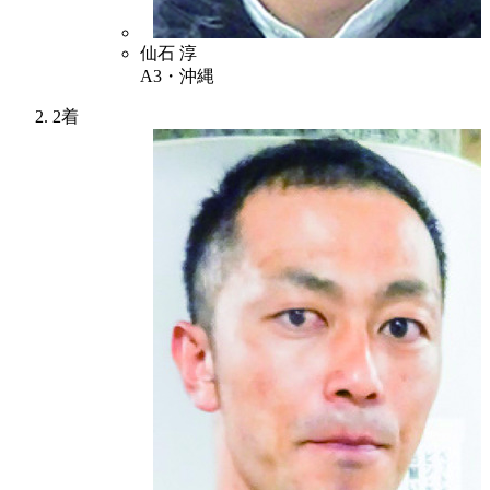
4
仙石 淳
A3・沖縄
2着