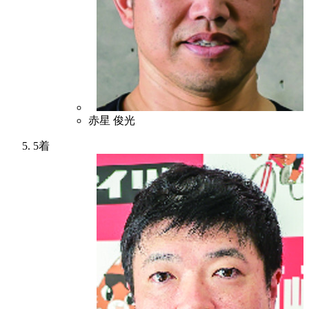
6
赤星 俊光
5着