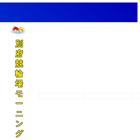
別
府
競
輪
場
モ
開催カレンダー
プログラム
ー
ニ
ン
グ