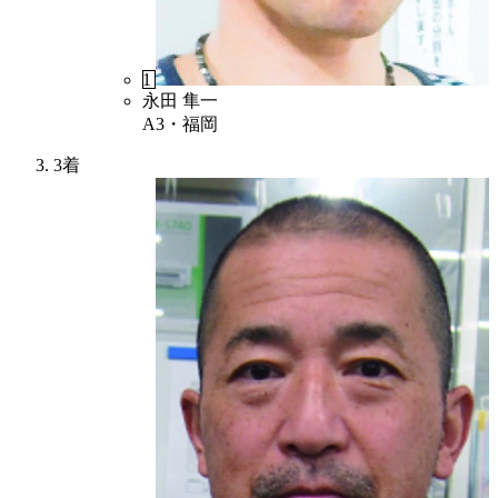
1
永田 隼一
A3・福岡
3着