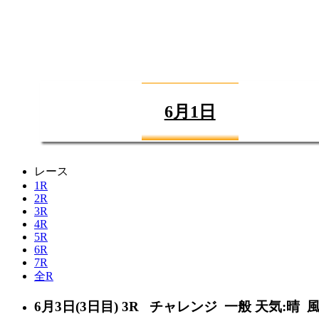
6月1日
レース
1R
2R
3R
4R
5R
6R
7R
全R
6月3日(3日目)
3R
チャレンジ 一般
天気:晴
風