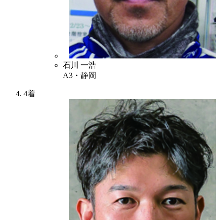
2
石川 一浩
A3・静岡
4着