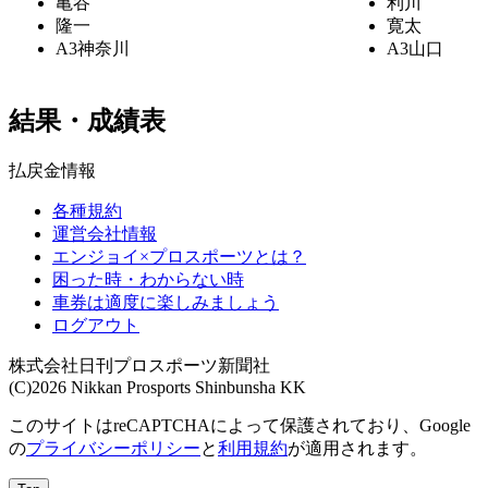
亀谷
利川
隆一
寛太
A3
神奈川
A3
山口
結果・成績表
払戻金情報
各種規約
運営会社情報
エンジョイ×プロスポーツとは？
困った時・わからない時
車券は適度に楽しみましょう
ログアウト
株式会社日刊プロスポーツ新聞社
(C)2026 Nikkan Prosports Shinbunsha KK
このサイトはreCAPTCHAによって保護されており、Google
の
プライバシーポリシー
と
利用規約
が適用されます。