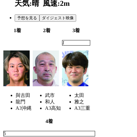
天気:晴
風速:2m
予想を見る
ダイジェスト映像
1着
2着
3着
4
7
1
與古田
武市
太田
龍門
和人
雅之
A3
沖縄
A3
高知
A3
三重
4着
5
3