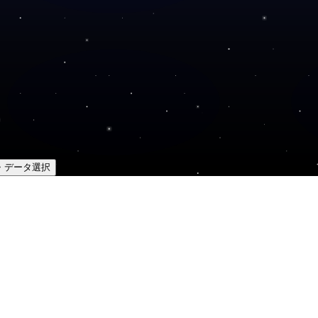
・データ選択