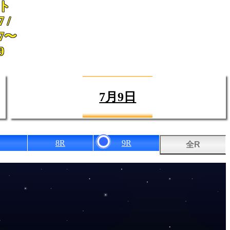
ト
7 /
7〜
9
7月9日
8R
9R
全R