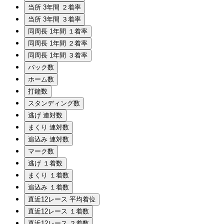
当所 3年間 ２着率
当所 3年間 ３着率
同周長 1年間 １着率
同周長 1年間 ２着率
同周長 1年間 ３着率
バック数
ホーム数
打鐘数
スタンディング数
逃げ 連対数
まくり 連対数
追込み 連対数
マーク数
逃げ １着数
まくり １着数
追込み １着数
直近12レース 平均着位
直近12レース １着数
直近12レース ２着数