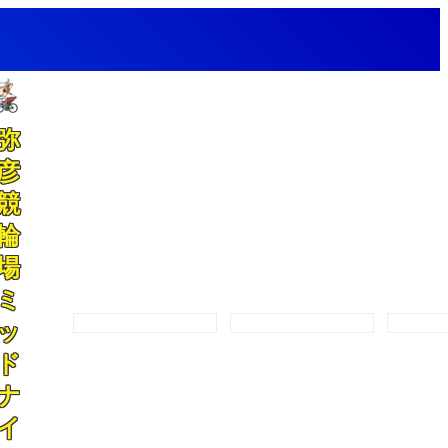
弥
彦
競
輪
場
ミ
開催カレンダー
プログラム
予想一
ッ
ド
ナ
イ