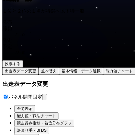
１位と２位の１名が特選へ以下特一般
発売
締切
21:55
発走
予定
22:00
投票する
出走表データ変更
並べ替え
基本情報・データ選択
能力値チャート
出走表データ変更
パネル開閉固定
全て表示
能力値・戦法チャート
競走得点推移・着位分布グラフ
決まり手・BHJS