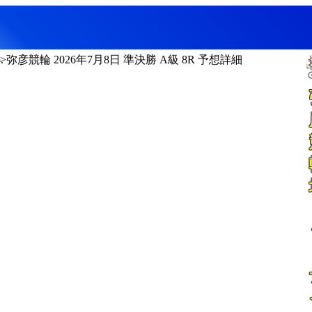
弥彦競輪 2026年7月8日 準決勝 A級 8R 予想詳細