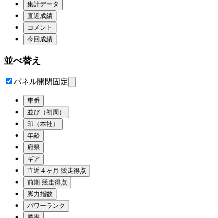
集計データ
直近成績
コメント
今回成績
並べ替え
パネル開閉固定
車番
並び（初周）
印（本社）
年齢
府県
ギア
直近４ヶ月 競走得点
前期 競走得点
脚力指数
パワーランク
勝率