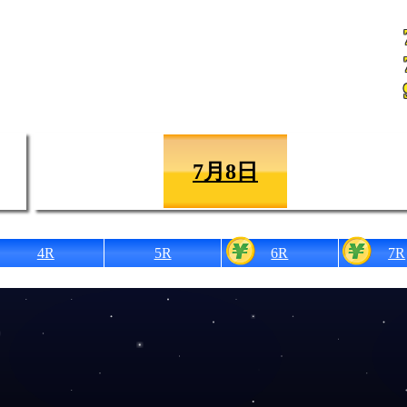
7月8日
4R
5R
6R
7R