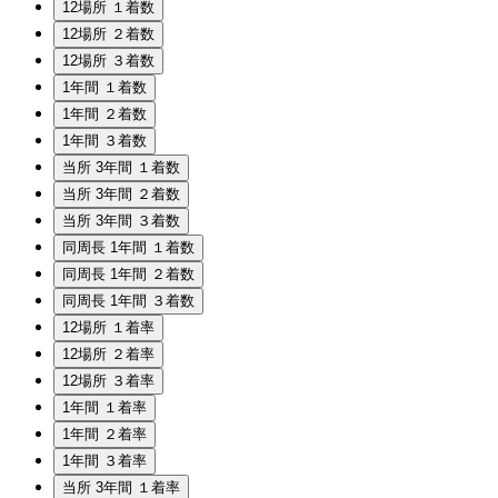
12場所 １着数
12場所 ２着数
12場所 ３着数
1年間 １着数
1年間 ２着数
1年間 ３着数
当所 3年間 １着数
当所 3年間 ２着数
当所 3年間 ３着数
同周長 1年間 １着数
同周長 1年間 ２着数
同周長 1年間 ３着数
12場所 １着率
12場所 ２着率
12場所 ３着率
1年間 １着率
1年間 ２着率
1年間 ３着率
当所 3年間 １着率