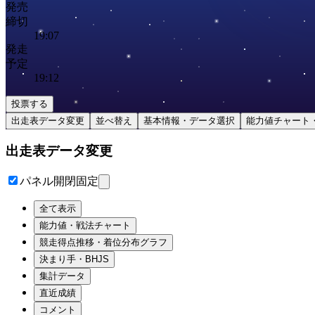
発売
締切
19:07
発走
予定
19:12
投票する
出走表データ変更
並べ替え
基本情報・データ選択
能力値チャート
出走表データ変更
パネル開閉固定
全て表示
能力値・戦法チャート
競走得点推移・着位分布グラフ
決まり手・BHJS
集計データ
直近成績
コメント