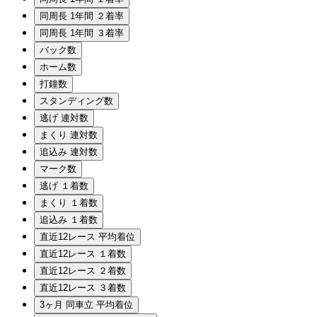
同周長 1年間 ２着率
同周長 1年間 ３着率
バック数
ホーム数
打鐘数
スタンディング数
逃げ 連対数
まくり 連対数
追込み 連対数
マーク数
逃げ １着数
まくり １着数
追込み １着数
直近12レース 平均着位
直近12レース １着数
直近12レース ２着数
直近12レース ３着数
3ヶ月 同車立 平均着位