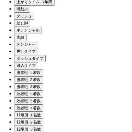
上がりタイム ３年間
機動力
ダッシュ
差し脚
ポテンシャル
実績
デンジャー
先行タイプ
ダッシュタイプ
追込タイプ
勝者戦 １着数
勝者戦 ２着数
勝者戦 ３着数
敗者戦 １着数
敗者戦 ２着数
敗者戦 ３着数
12場所 １着数
12場所 ２着数
12場所 ３着数