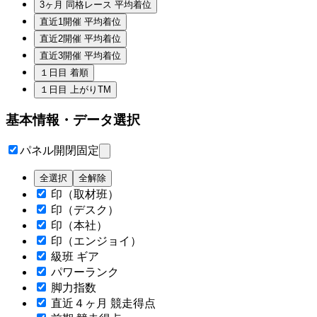
3ヶ月 同格レース 平均着位
直近1開催 平均着位
直近2開催 平均着位
直近3開催 平均着位
１日目 着順
１日目 上がりTM
基本情報・データ選択
パネル開閉固定
全選択
全解除
印（取材班）
印（デスク）
印（本社）
印（エンジョイ）
級班 ギア
パワーランク
脚力指数
直近４ヶ月 競走得点