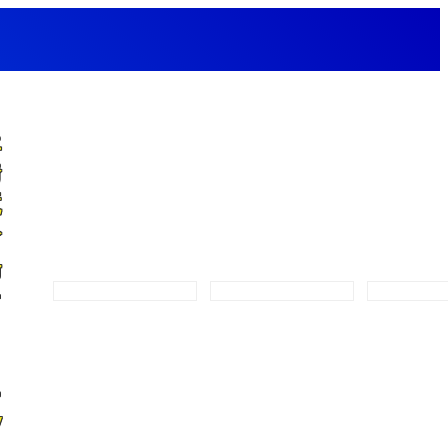
豊
橋
競
輪
場
開催カレンダー
プログラム
予想一覧
ナ
イ
タ
ー
/