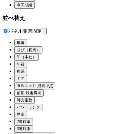
今回成績
並べ替え
パネル開閉固定
車番
並び（初周）
印（本社）
年齢
府県
ギア
直近４ヶ月 競走得点
前期 競走得点
脚力指数
パワーランク
勝率
2連対率
3連対率