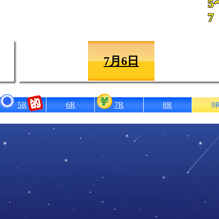
5
7
7月6日
5R
6R
7R
8R
9