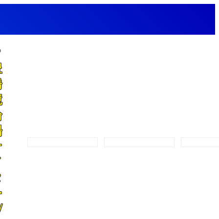
豊
橋
競
輪
場
開催カレンダー
プログラム
予想一覧
ナ
イ
タ
ー
/