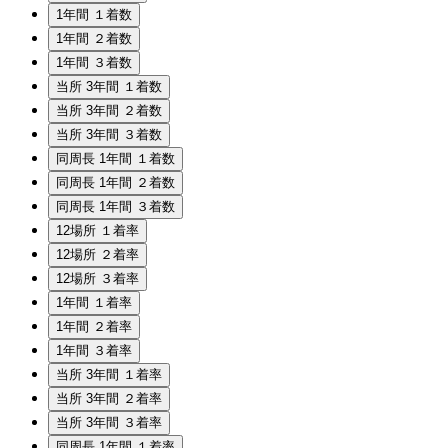
1年間 １着数
1年間 ２着数
1年間 ３着数
当所 3年間 １着数
当所 3年間 ２着数
当所 3年間 ３着数
同周長 1年間 １着数
同周長 1年間 ２着数
同周長 1年間 ３着数
12場所 １着率
12場所 ２着率
12場所 ３着率
1年間 １着率
1年間 ２着率
1年間 ３着率
当所 3年間 １着率
当所 3年間 ２着率
当所 3年間 ３着率
同周長 1年間 １着率