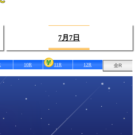
〜
7月7日
R
10R
11R
12R
全R