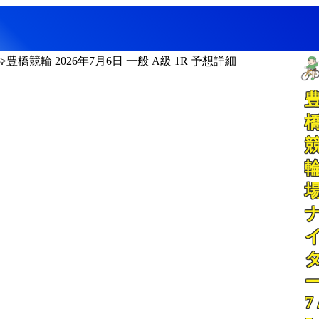
豊橋競輪 2026年7月6日 一般 A級 1R 予想詳細
7 