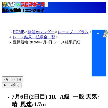
当たる競輪！エンジョイ
HOME
開催カレンダー
レースプログラム
レース結果・払戻金一覧
豊橋競輪 2026年7月6日 レース結果詳細
7月6日
2日目
レース変更
7月6日(2日目)
1R
A級 一般
天気:
晴
風速:1.7m