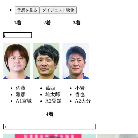
予想を見る
ダイジェスト映像
1着
2着
3着
1
3
2
佐藤
葛西
小岩
雅彦
雄太郎
哲也
A1
宮城
A2
愛媛
A2
大分
4着
5
7