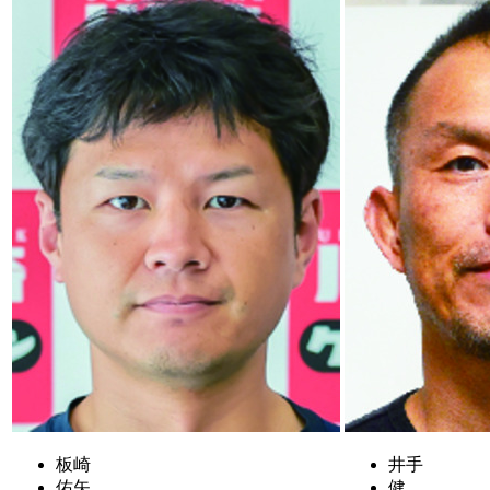
板崎
井手
佑矢
健