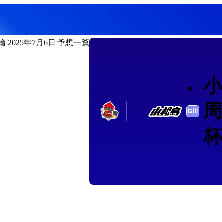
 2025年7月6日 予想一覧
小
杯