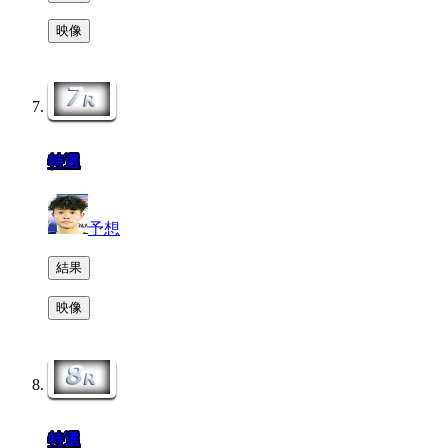
映像
特選
予想
結果
映像
特選