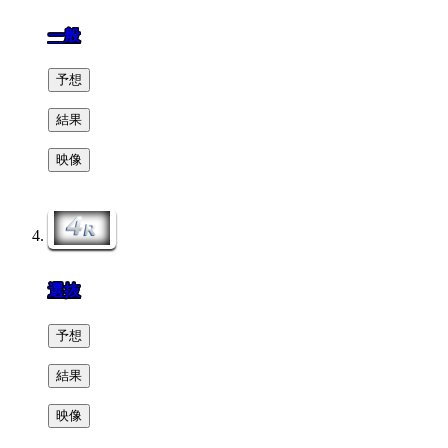
一般
予想
結果
映像
選抜
予想
結果
映像