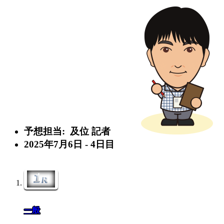
予想担当:
及位
記者
2025年7月6日 - 4日目
一般