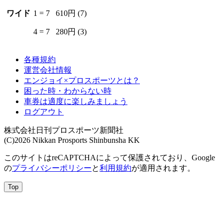
ワイド
1 = 7
610円 (7)
4 = 7
280円 (3)
各種規約
運営会社情報
エンジョイ×プロスポーツとは？
困った時・わからない時
車券は適度に楽しみましょう
ログアウト
株式会社日刊プロスポーツ新聞社
(C)2026 Nikkan Prosports Shinbunsha KK
このサイトはreCAPTCHAによって保護されており、Google
の
プライバシーポリシー
と
利用規約
が適用されます。
Top