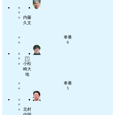
6
内藤
久文
車番
6
5
小松
崎大
地
車番
5
4
北村
信明