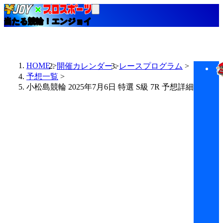
当たる競輪！エンジョイ
HOME
開催カレンダー
レースプログラム
予想一覧
小松島競輪 2025年7月6日 特選 S級 7R 予想詳細