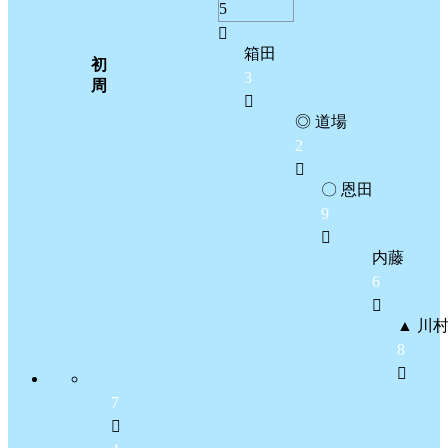
5

箱田
初
3
周

◎
道場
2

〇
恩田
9

内藤
6

▲
川
8

7
