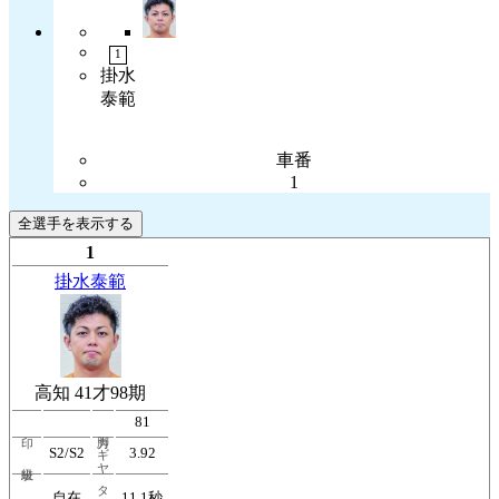
1
掛水
泰範
車番
1
全選手を表示する
1
掛水泰範
高知
41
才
98
期
81
ギヤ
S2
/S2
3.92
タイム
自在
11.1
秒