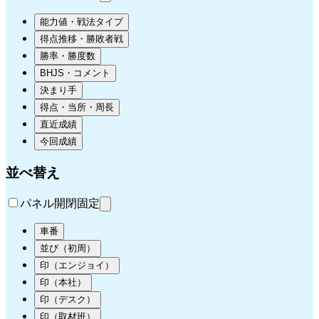
能力値・戦法タイプ
得点推移・勝敗者戦
勝率・勝度数
BHJS・コメント
決まり手
得点・当所・周長
直近成績
今回成績
並べ替え
パネル開閉固定
車番
並び（初周）
印（エンジョイ）
印（本社）
印（デスク）
印（取材班）