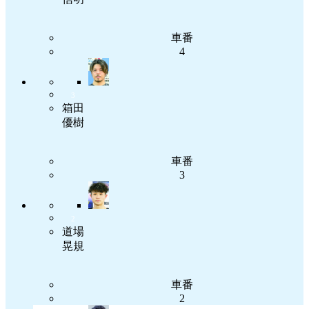
車番
4
3
箱田
優樹
車番
3
2
道場
晃規
車番
2