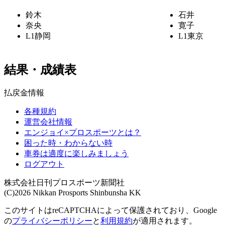
鈴木
石井
奈央
寛子
L1
静岡
L1
東京
結果・成績表
払戻金情報
各種規約
運営会社情報
エンジョイ×プロスポーツとは？
困った時・わからない時
車券は適度に楽しみましょう
ログアウト
株式会社日刊プロスポーツ新聞社
(C)2026 Nikkan Prosports Shinbunsha KK
このサイトはreCAPTCHAによって保護されており、Google
の
プライバシーポリシー
と
利用規約
が適用されます。