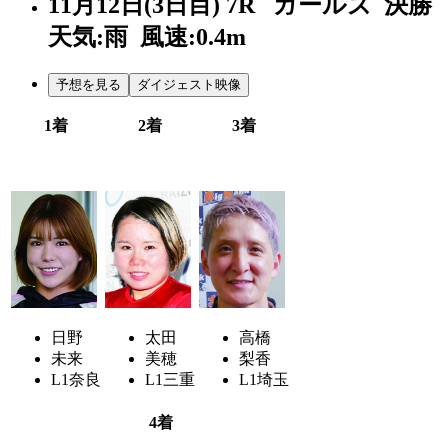
11月12日(3日目)
7R
ガールズ 決勝
天気:雨
風速:0.4m
予想を見る
ダイジェスト映像
1着
2着
3着
2
3
6
日野
太田
高橋
未来
美穂
梨香
L1
奈良
L1
三重
L1
埼玉
4着