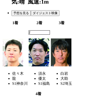
気:晴
風速:1m
予想を見る
ダイジェスト映像
1着
2着
3着
2
1
3
佐々木
須永
白岩
龍
優太
大助
S1
神奈川
S1
福島
S2
埼玉
4着
6
7