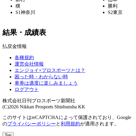
穣
勝利
S1
神奈川
S2
東京
結果・成績表
払戻金情報
各種規約
運営会社情報
エンジョイ×プロスポーツとは？
困った時・わからない時
車券は適度に楽しみましょう
ログアウト
株式会社日刊プロスポーツ新聞社
(C)2026 Nikkan Prosports Shinbunsha KK
このサイトはreCAPTCHAによって保護されており、Google
の
プライバシーポリシー
と
利用規約
が適用されます。
Top