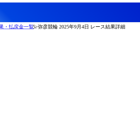
果・払戻金一覧
弥彦競輪 2025年9月4日 レース結果詳細