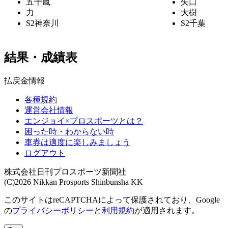
五十嵐
矢口
力
大樹
S2
神奈川
S2
千葉
結果・成績表
払戻金情報
各種規約
運営会社情報
エンジョイ×プロスポーツとは？
困った時・わからない時
車券は適度に楽しみましょう
ログアウト
株式会社日刊プロスポーツ新聞社
(C)2026 Nikkan Prosports Shinbunsha KK
このサイトはreCAPTCHAによって保護されており、Google
の
プライバシーポリシー
と
利用規約
が適用されます。