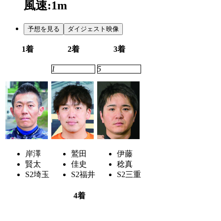
風速:1m
予想を見る
ダイジェスト映像
1着
2着
3着
3
1
5
岸澤
鷲田
伊藤
賢太
佳史
稔真
S2
埼玉
S2
福井
S2
三重
4着
4
6