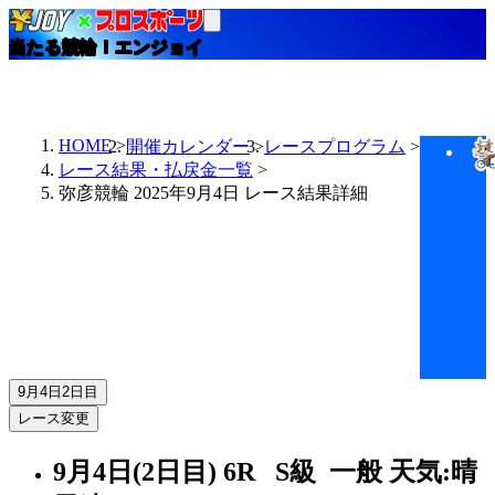
当たる競輪！エンジョイ
HOME
開催カレンダー
レースプログラム
レース結果・払戻金一覧
弥彦競輪 2025年9月4日 レース結果詳細
9月4日
2日目
レース変更
9月4日(2日目)
6R
S級 一般
天気:晴