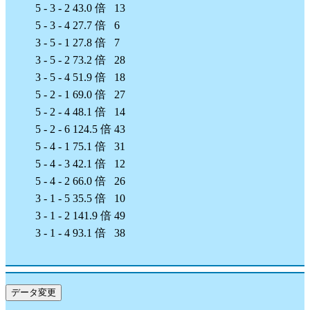
5 - 3 - 2
43.0
倍
13
5 - 3 - 4
27.7
倍
6
3 - 5 - 1
27.8
倍
7
3 - 5 - 2
73.2
倍
28
3 - 5 - 4
51.9
倍
18
5 - 2 - 1
69.0
倍
27
5 - 2 - 4
48.1
倍
14
5 - 2 - 6
124.5
倍
43
5 - 4 - 1
75.1
倍
31
5 - 4 - 3
42.1
倍
12
5 - 4 - 2
66.0
倍
26
3 - 1 - 5
35.5
倍
10
3 - 1 - 2
141.9
倍
49
3 - 1 - 4
93.1
倍
38
データ変更