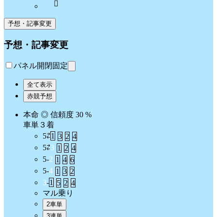

予想・記事変更
予想・記事変更
パネル開閉固定
全て表示
赤競予想
本命 ◎ 信頼度
30
%
車単
３着
5
⇄
1
3
2
4
5
⇄
3
1
2
4
5
‐
2
1
4
6
5
‐
4
1
3
2
3
‐
1
5
2
4
マル乗り
2車単
3連単