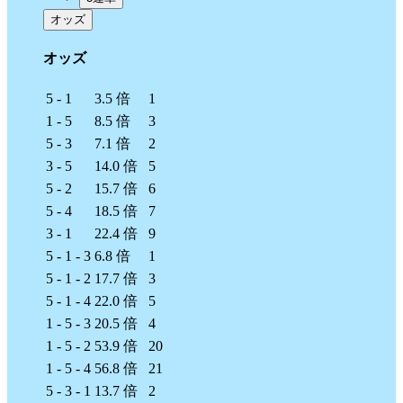
オッズ
オッズ
5 - 1
3.5
倍
1
1 - 5
8.5
倍
3
5 - 3
7.1
倍
2
3 - 5
14.0
倍
5
5 - 2
15.7
倍
6
5 - 4
18.5
倍
7
3 - 1
22.4
倍
9
5 - 1 - 3
6.8
倍
1
5 - 1 - 2
17.7
倍
3
5 - 1 - 4
22.0
倍
5
1 - 5 - 3
20.5
倍
4
1 - 5 - 2
53.9
倍
20
1 - 5 - 4
56.8
倍
21
5 - 3 - 1
13.7
倍
2