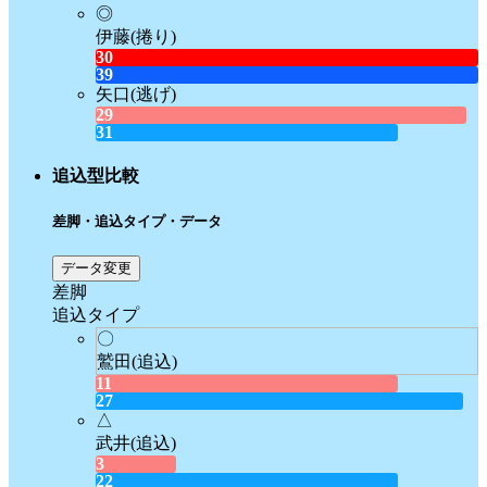
◎
伊藤
(捲り)
30
39
矢口
(逃げ)
29
31
追込型比較
差脚・追込タイプ・データ
データ変更
差脚
追込タイプ
〇
鷲田
(追込)
11
27
△
武井
(追込)
3
22