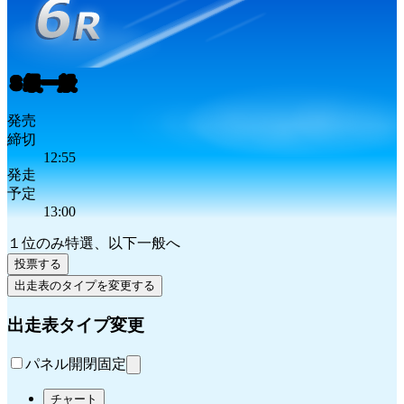
Ｓ級一般
発売
締切
12:55
発走
予定
13:00
１位のみ特選、以下一般へ
投票する
出走表のタイプを変更する
出走表タイプ変更
パネル開閉固定
チャート