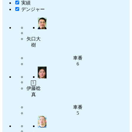
実績
デンジャー
6
矢口大
樹
車番
6
5
伊藤稔
真
車番
5
4