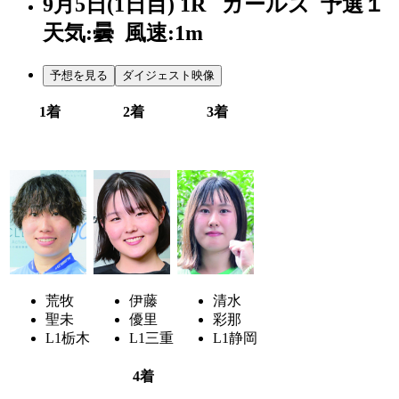
9月5日(1日目)
1R
ガールズ 予選１
天気:曇
風速:1m
予想を見る
ダイジェスト映像
1着
2着
3着
4
2
3
荒牧
伊藤
清水
聖未
優里
彩那
L1
栃木
L1
三重
L1
静岡
4着