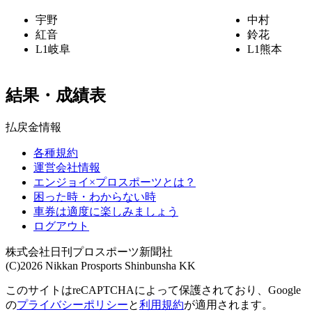
宇野
中村
紅音
鈴花
L1
岐阜
L1
熊本
結果・成績表
払戻金情報
各種規約
運営会社情報
エンジョイ×プロスポーツとは？
困った時・わからない時
車券は適度に楽しみましょう
ログアウト
株式会社日刊プロスポーツ新聞社
(C)2026 Nikkan Prosports Shinbunsha KK
このサイトはreCAPTCHAによって保護されており、Google
の
プライバシーポリシー
と
利用規約
が適用されます。