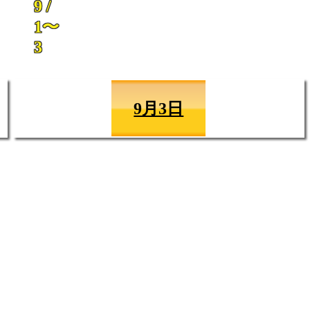
9 /
1〜
3
9月3日