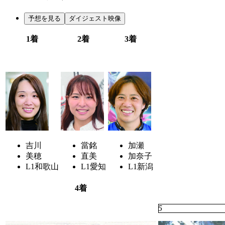
予想を見る
ダイジェスト映像
1着
2着
3着
2
4
6
吉川
當銘
加瀬
美穂
直美
加奈子
L1
和歌山
L1
愛知
L1
新潟
4着
3
5