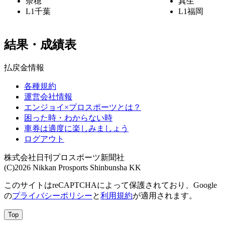
奈穂
真生
L1
千葉
L1
福岡
結果・成績表
払戻金情報
各種規約
運営会社情報
エンジョイ×プロスポーツとは？
困った時・わからない時
車券は適度に楽しみましょう
ログアウト
株式会社日刊プロスポーツ新聞社
(C)2026 Nikkan Prosports Shinbunsha KK
このサイトはreCAPTCHAによって保護されており、Google
の
プライバシーポリシー
と
利用規約
が適用されます。
Top