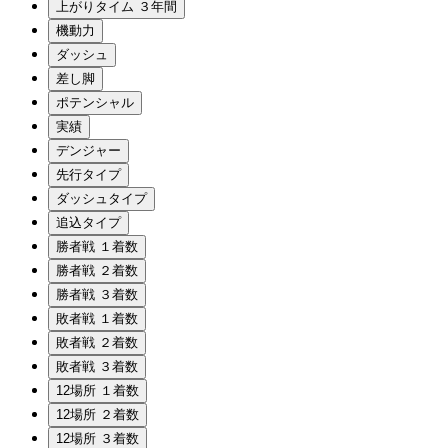
上がりタイム ３年間
機動力
ダッシュ
差し脚
ポテンシャル
実績
デンジャー
先行タイプ
ダッシュタイプ
追込タイプ
勝者戦 １着数
勝者戦 ２着数
勝者戦 ３着数
敗者戦 １着数
敗者戦 ２着数
敗者戦 ３着数
12場所 １着数
12場所 ２着数
12場所 ３着数