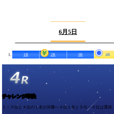
6月5日
1R
2R
3R
4R
チャレンジ準決
１～３位と４位の１名が決勝へ４位１名と５位～６位は選抜