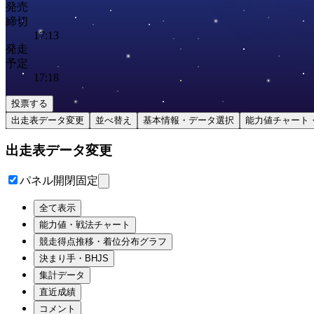
発売
締切
17:13
発走
予定
17:18
投票する
出走表データ変更
並べ替え
基本情報・データ選択
能力値チャート
出走表データ変更
パネル開閉固定
全て表示
能力値・戦法チャート
競走得点推移・着位分布グラフ
決まり手・BHJS
集計データ
直近成績
コメント