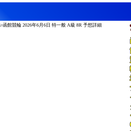
函館競輪 2026年6月6日 特一般 A級 8R 予想詳細