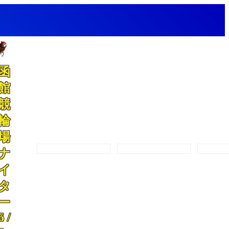
函
館
競
輪
場
開催カレンダー
プログラム
予想一覧
ナ
イ
タ
ー
6 /