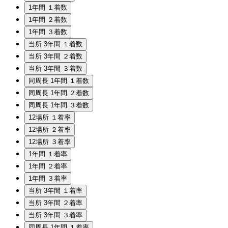
1年間 １着数
1年間 ２着数
1年間 ３着数
当所 3年間 １着数
当所 3年間 ２着数
当所 3年間 ３着数
同周長 1年間 １着数
同周長 1年間 ２着数
同周長 1年間 ３着数
12場所 １着率
12場所 ２着率
12場所 ３着率
1年間 １着率
1年間 ２着率
1年間 ３着率
当所 3年間 １着率
当所 3年間 ２着率
当所 3年間 ３着率
同周長 1年間 １着率