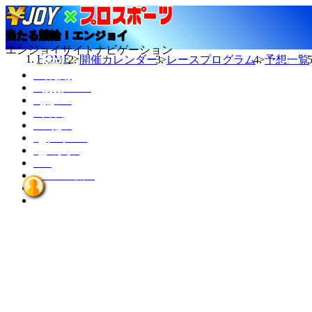
当たる競輪！エンジョイ
エンジョイサイトナビゲーション
HOME
開催カレンダー
レースプログラム
予想一覧
今日の結果
TMスケジュール
カレンダー
ニュース
選手データ
記者ランキング
競輪場データ
INFO
エンジョイとは？