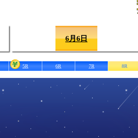
6月6日
5R
6R
7R
8R