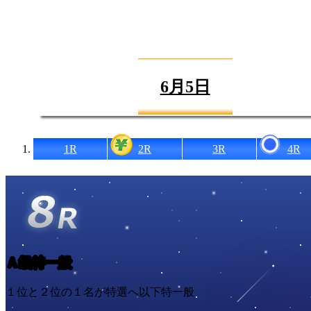
6月5日
1R
2R
3R
4R
Ａ級特一般
１位と２位の１名が特選へ以下特一般