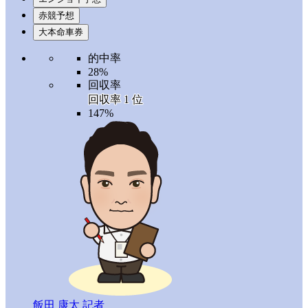
赤競予想
大本命車券
的中率
28%
回収率
回収率
1
位
147%
飯田 康太
記者