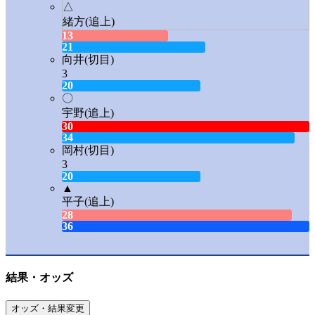
△
緒方
(追上)
13
21
向井
(切目)
3
20
〇
宇野
(追上)
30
34
岡村
(切目)
3
20
▲
平子
(追上)
28
36
結果・オッズ
オッズ・結果変更