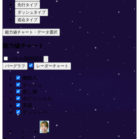
先行タイプ
ダッシュタイプ
追込タイプ
能力値チャート・データ選択
能力値チャート
パネル開閉固定
バーグラフ
レーダーチャート
機動力
ダッシュ
差し脚
ポテンシャル
実績
デンジャー
7