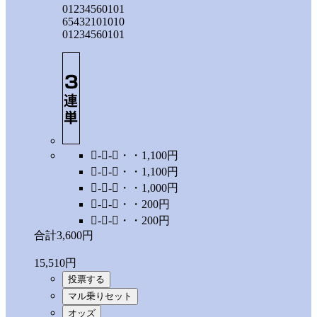
0
1
2
3
4
5
6
0
1
0
1
6
5
4
3
2
1
0
1
0
1
0
0
1
2
3
4
5
6
0
1
0
1

-

-

・・
1,100円

-

-

・・
1,100円

-

-

・・
1,000円

-

-

・・
200円

-

-

・・
200円
合計3,600円
15,510円
投票する
マル乗りセット
オッズ