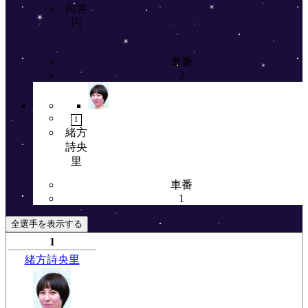
向井
円
車番
2
1
緒方
詩央
里
車番
1
全選手を表示する
1
緒方詩央里