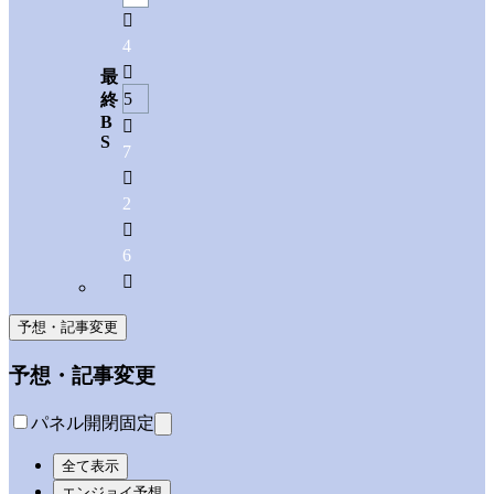

4

最
5
終
B

S
7

2

6

予想・記事変更
予想・記事変更
パネル開閉固定
全て表示
エンジョイ予想