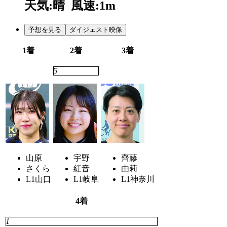
天気:晴
風速:1m
予想を見る
ダイジェスト映像
1着
2着
3着
4
5
3
山原
宇野
齊藤
さくら
紅音
由莉
L1
山口
L1
岐阜
L1
神奈川
4着
1
2