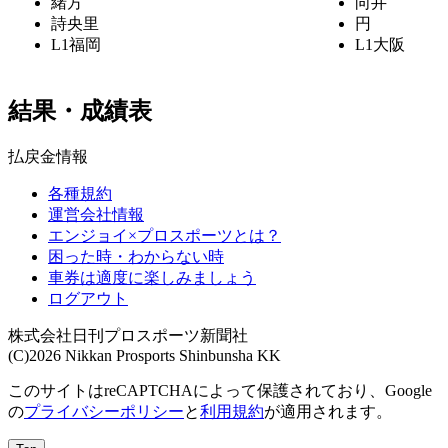
緒方
向井
詩央里
円
L1
福岡
L1
大阪
結果・成績表
払戻金情報
各種規約
運営会社情報
エンジョイ×プロスポーツとは？
困った時・わからない時
車券は適度に楽しみましょう
ログアウト
株式会社日刊プロスポーツ新聞社
(C)2026 Nikkan Prosports Shinbunsha KK
このサイトはreCAPTCHAによって保護されており、Google
の
プライバシーポリシー
と
利用規約
が適用されます。