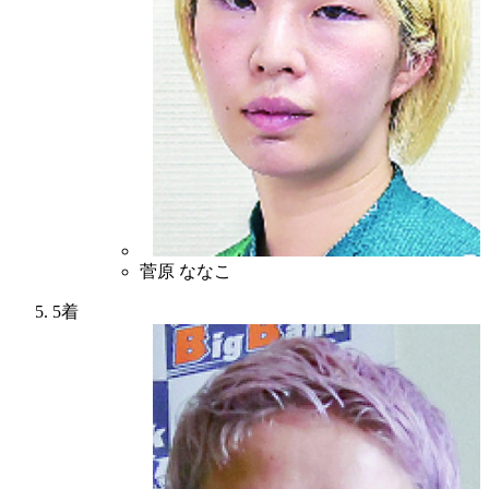
3
菅原 ななこ
5着