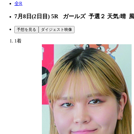
全R
7月8日(2日目)
5R
ガールズ 予選２
天気:晴
風
予想を見る
ダイジェスト映像
1着