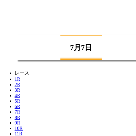
7月7日
レース
1R
2R
3R
4R
5R
6R
7R
8R
9R
10R
11R