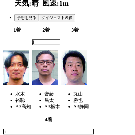
天気:晴
風速:1m
予想を見る
ダイジェスト映像
1着
2着
3着
3
1
6
水木
齋藤
丸山
裕聡
昌太
勝也
A3
高知
A3
栃木
A3
静岡
4着
5
4