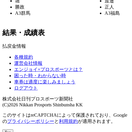
堀
渡邉
勝政
正人
A3
群馬
A3
福島
結果・成績表
払戻金情報
各種規約
運営会社情報
エンジョイ×プロスポーツとは？
困った時・わからない時
車券は適度に楽しみましょう
ログアウト
株式会社日刊プロスポーツ新聞社
(C)2026 Nikkan Prosports Shinbunsha KK
このサイトはreCAPTCHAによって保護されており、Google
の
プライバシーポリシー
と
利用規約
が適用されます。