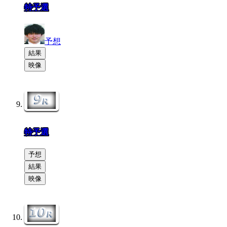
特予選
予想
結果
映像
特予選
予想
結果
映像