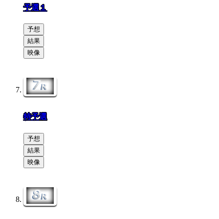
予選１
予想
結果
映像
特予選
予想
結果
映像