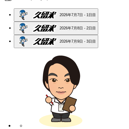
2026年7月7日 - 1日目
2026年7月8日 - 2日目
2026年7月9日 - 3日目