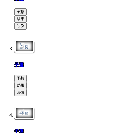
予想
結果
映像
予選
予想
結果
映像
予選