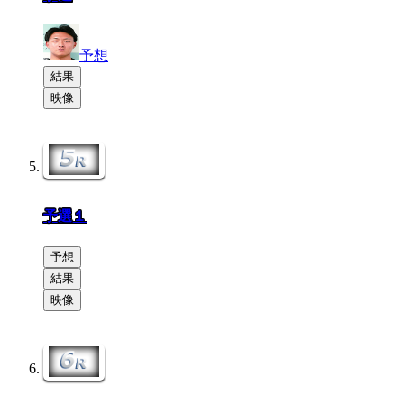
予想
結果
映像
予選１
予想
結果
映像