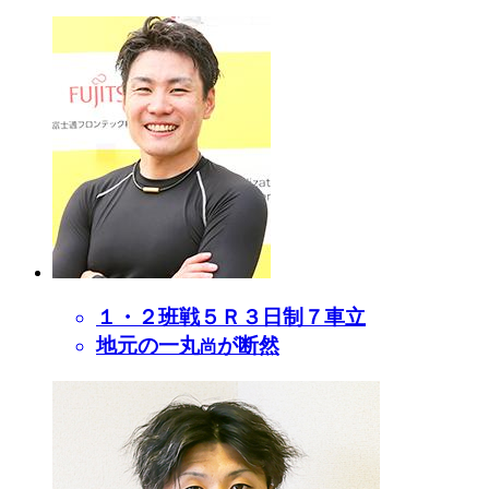
１・２班戦５Ｒ３日制７車立
地元の一丸
が断然
尚