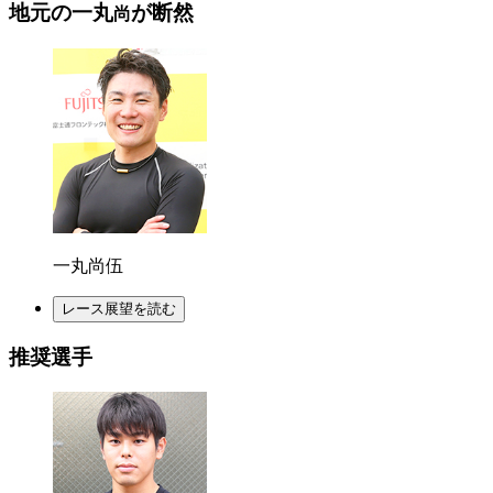
地元の一丸
が断然
尚
一丸尚伍
レース展望を読む
推奨選手