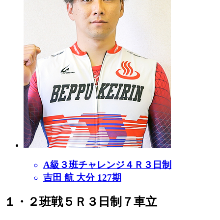
A級３班チャレンジ４Ｒ３日制
吉田 航 大分 127期
１・２班戦５Ｒ３日制７車立