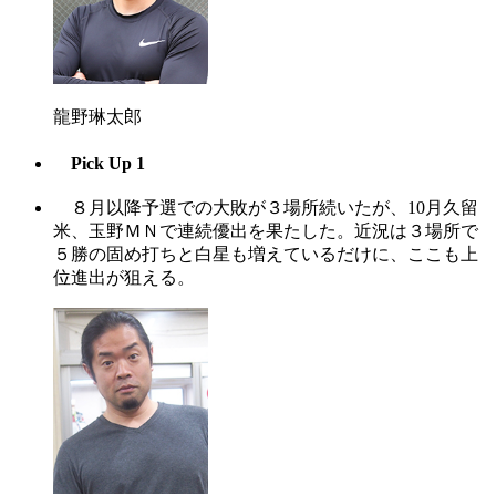
龍野琳太郎
Pick Up 1
８月以降予選での大敗が３場所続いたが、10月久留
米、玉野ＭＮで連続優出を果たした。近況は３場所で
５勝の固め打ちと白星も増えているだけに、ここも上
位進出が狙える。