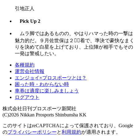
引地正人
Pick Up 2
ムラ脚ではあるものの、やはりハマった時の一撃は
魅力的だ。９月佐世保は２


着で、準決で豪快なまく
りを決めて白星を上げており、上位陣が相手でもその
一発は警戒したい。
各種規約
運営会社情報
エンジョイ×プロスポーツとは？
困った時・わからない時
車券は適度に楽しみましょう
ログアウト
株式会社日刊プロスポーツ新聞社
(C)2026 Nikkan Prosports Shinbunsha KK
このサイトはreCAPTCHAによって保護されており、Google
の
プライバシーポリシー
と
利用規約
が適用されます。