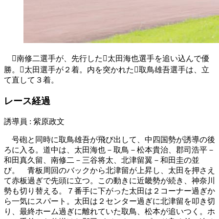

南修二選手が、先行した

太田海也選手を追い込んで優
勝。

太田選手が２着。内を突かれた

取鳥雄吾選手は、立
て直して３着。
レース経過
誘導員 : 紫原政文
号砲と同時に取鳥雄吾が飛び出して、中四国勢が誘導の後
ろに入る。道中は、太田海也－取鳥－松本貴治、郡司浩平－
和田真久留、南修二－三谷将太、北津留翼－和田圭の並
び。 青板周回のバックから北津留が上昇し、太田を押さえ
て赤板過ぎで先頭に立つ。この動きに近畿勢が続き、神奈川
勢も切り替える。７番手に下がった太田は２コーナー過ぎか
ら一気にスパート。太田は２センター過ぎに北津留を叩き切
り、最終ホーム過ぎに離れていた取鳥、松本が追いつく。ホ