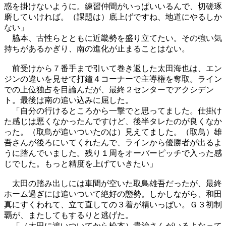
惑を掛けないように。練習仲間がいっぱいいるんで、切磋琢
磨していければ。（課題は）底上げですね、地道にやるしか
ない」
脇本、古性らとともに近畿勢を盛り立てたい。その強い気
持ちがあるかぎり、南の進化が止まることはない。
前受けから７番手まで引いて巻き返した太田海也は、エン
ジンの違いを見せて打鐘４コーナーで主導権を奪取。ライン
での上位独占を目論んだが、最終２センターでアクシデン
ト。最後は南の追い込みに屈した。
「自分の行けるところから一撃でと思ってました。仕掛け
た感じは悪くなかったんですけど、後半タレたのが良くなか
った。（取鳥が追いついたのは）見えてました。（取鳥）雄
吾さんが後ろにいてくれたんで、ラインから優勝者が出るよ
うに踏んでいました。残り１周をオーバーピッチで入った感
じでした。もっと精度を上げていきたい」
太田の踏み出しには車間が空いた取鳥雄吾だったが、最終
ホーム過ぎには追いついて絶好の態勢。しかしながら、和田
真にすくわれて、立て直しての３着が精いっぱい。Ｇ３初制
覇が、またしてもするりと逃げた。
「（太田に追いついてから松本）貴治さんがいるよなって