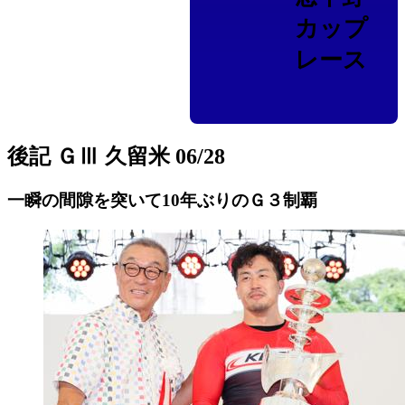
カップ
レース
後記 ＧⅢ 久留米 06/28
一瞬の間隙を突いて10年ぶりのＧ３制覇