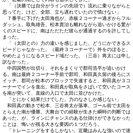
「（決勝では自分がラインの先頭で）流れに乗りながらと
思ってた。けど、全部、立ち遅れていたので情けない」
７番手に下げた太田海也が、赤板２コーナー過ぎからフル
ダッシュ。取鳥雄吾、松本貴治も離れながら追いかける驚が
くのスピードに、南はただただ彼らが通過するのを許してし
まった。
「（太田との）力の違いを感じました。どうにかできるス
ピードじゃなかった。（最終３コーナーで）外をのぼると、
やめたようになるスピード域だった。（三谷）将太には申し
訳なかった」
中四国勢が出切り、それをまくりで郡司浩平が追いかけ
る。南は最終２コーナー手前で郡司、和田真久留の後ろにス
イッチ。郡司が松本のブロックで失速すると、和田真が３コ
ーナーでインを進出。和田真が取鳥をさばいて空いたコース
を南が突いて、直線の入口で太田に並びかけた。
「とにかく結果だけでした。力のなさしか感じない」
和田真の動きで松本、三谷将太が落車。ゴール前で太田を
とらえた南が優勝。大舞台での経験が生きた瞬時の判断では
あった。が、ラインにチャンスのある仕掛けができなかった
ことは、悔いが残る大きな要因の１つだろう。
「トレーニングをするしかない。近畿はみんな強いので迷