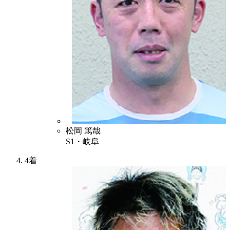
7
松岡 篤哉
S1・岐阜
4着