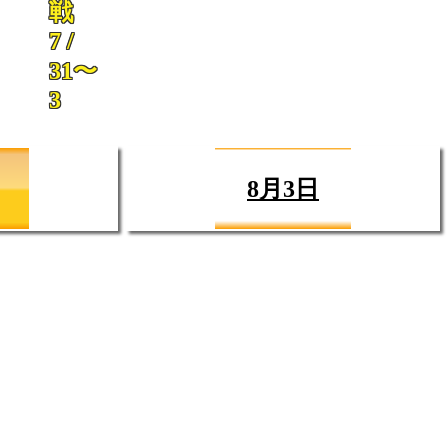
戦
7 /
31〜
3
8月3日