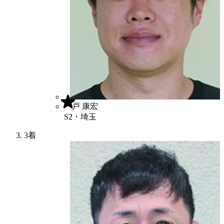
8
一戸 康宏
S2・埼玉
3着