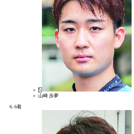
5
山崎 歩夢
6着