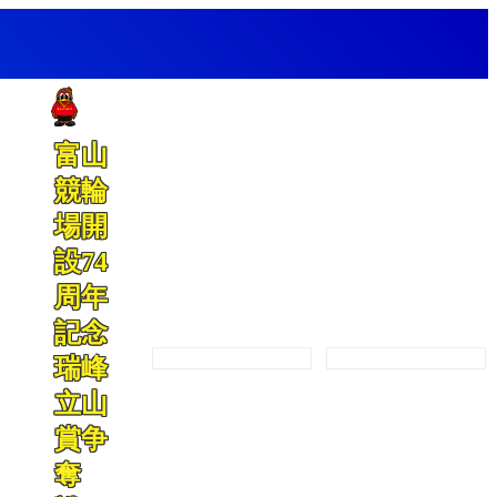
富山
競輪
場開
設74
周年
記念
開催カレンダー
プログラム
瑞峰
立山
賞争
奪