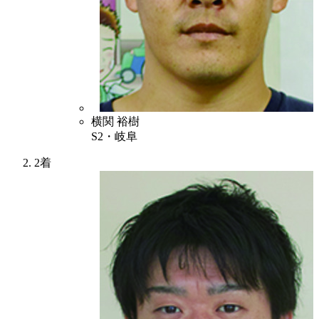
2
横関 裕樹
S2・岐阜
2着