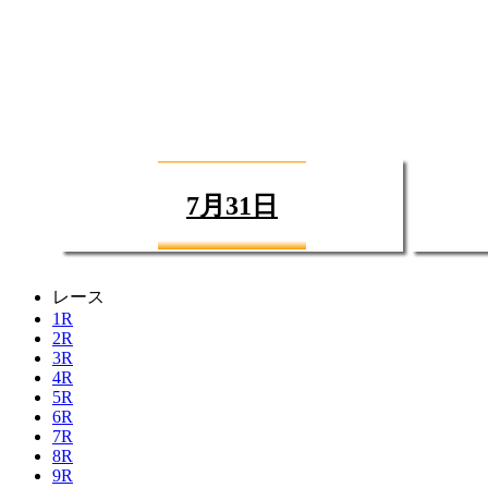
7月31日
レース
1R
2R
3R
4R
5R
6R
7R
8R
9R