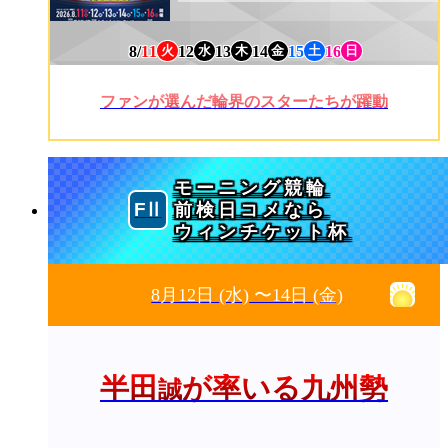
8/
11
12
13
14
15
16
火
水
木
金
土
日
ファンが選んだ輪界のスターたちが躍動
モーニング競輪
前検日コメなら
ウィンチケット杯
8月12日
(水)
〜14日
(金)
半田
が率いる九州勢
誠