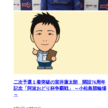
二次予選１着突破の室井蓮太朗 開設76周年
記念「阿波おどり杯争覇戦」 ～小松島競輪場
～