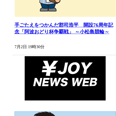
手ごたえをつかんだ郡司浩平 開設76周年記
念「阿波おどり杯争覇戦」 ～小松島競輪～
7月2日 19時30分