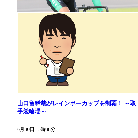
山口留稀哉がレインボーカップを制覇！ ～取
手競輪場～
6月30日 15時38分