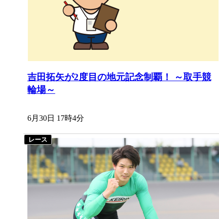
吉田拓矢が2度目の地元記念制覇！ ～取手競
輪場～
6月30日 17時4分