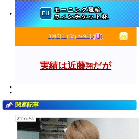
モーニング競輪
ウィンチケット杯
8月7日
(金)
〜9日
(日)
実績は近藤
だが
翔
関連記事