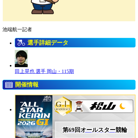
池端航一記者
選手詳細データ
田上晃也 選手
岡山・115期
開催情報
GⅠ
GRADERACE
第69回オールスター競輪