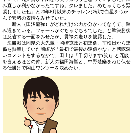
み直しが利かなかったですね。タレました。めちゃくちゃ緊
張しましたね」と20年6月以来のチャレンジ戦で白星をつか
んで安堵の表情をみせていた。
「新人（田沼龍弥）がどれだけの力か分かってなくて、踏
み過ぎている。フォームがぐちゃぐちゃでした」と準決勝後
は反省する一面をみせたが、貫禄の走りを披露した。
決勝戦は同県の大先輩・岡崎克政と初連係。前検日から連
係を熱望していた岡崎が「最初で最後の連係かな」と感慨深
いコメントをするなかで、田上は「千切ります(笑)」と冗談
を言えるほどの仲。新人の福田海響と、中野楚樂をねじ伏せ
る仕掛けで岡山ワンツーを決めたい。