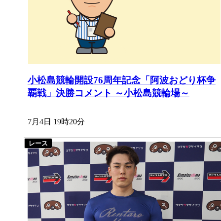
小松島競輪開設76周年記念「阿波おどり杯争
覇戦」決勝コメント ～小松島競輪場～
7月4日 19時20分