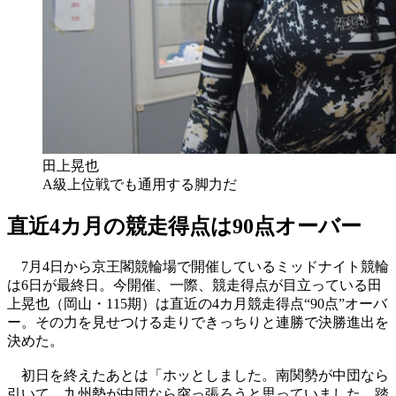
田上晃也
A級上位戦でも通用する脚力だ
直近4カ月の競走得点は90点オーバー
7月4日から京王閣競輪場で開催しているミッドナイト競輪
は6日が最終日。今開催、一際、競走得点が目立っている田
上晃也（岡山・115期）は直近の4カ月競走得点“90点”オーバ
ー。その力を見せつける走りできっちりと連勝で決勝進出を
決めた。
初日を終えたあとは「ホッとしました。南関勢が中団なら
引いて、九州勢が中団なら突っ張ろうと思っていました。踏