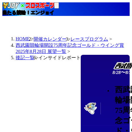
当たる競輪！エンジョイ
HOME
開催カレンダー
レースプログラム
西武園競輪場開設75周年記念ゴールド・ウイング賞
2025年8月28日 展望一覧
後記一覧
インサイドレポート
8/28〜8/3
西武
輪場
75
念ゴ
ド・