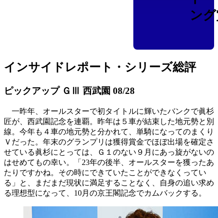
ング
インサイドレポート・シリーズ総評
ピックアップ ＧⅢ 西武園 08/28
一昨年、オールスターで初タイトルに輝いたバンクで眞杉
匠が、西武園記念を連覇。昨年は５車が結束した地元勢と別
線。今年も４車の地元勢と分かれて、単騎になってのまくり
Ｖだった。年末のグランプリは獲得賞金でほぼ出場を確定さ
せている眞杉にとっては、Ｇ１のない９月にあっ旋がないの
はせめてもの幸い。「23年の後半、オールスターを獲ったあ
たりですかね。その時にできていたことができなくってい
る」と、まだまだ現状に満足することなく、自身の追い求め
る理想型になって、10月の京王閣記念でカムバックする。