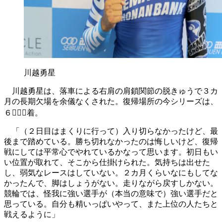
川越勇星
川越勇星は、落車による右肩の肩鎖関節の脱きゅうで３カ
月の長期欠場を余儀なくされた。復帰場所の今シリーズは、
６



着。
「（２日目はまくりに行って）入り切らなかったけど、最
後まで踏めている。勝ち切れなかったのは悔しいけど、復帰
戦にしては平常心でやれているかなって思います。初日もい
い位置が取れて、そこから仕掛けられた。気持ちは出せた
し、弱気なレースはしていない。２カ月くらいなにもしてな
かったんで、脚はしょうがない。走りながら戻すしかない。
競輪では、怪我に強い選手が（本当の意味で）強い選手だと
思っている。自分も精いっぱいやって、また上位の人たちと
戦えるように」