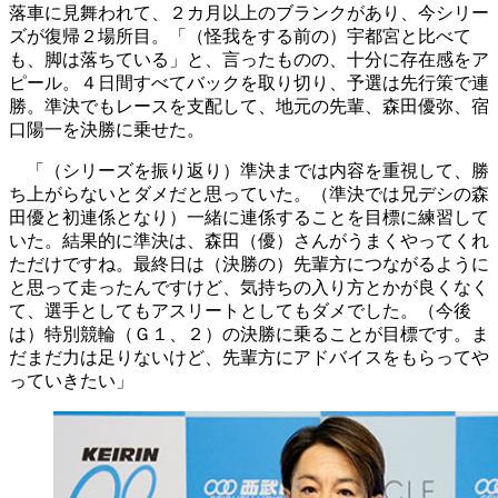
落車に見舞われて、２カ月以上のブランクがあり、今シリー
ズが復帰２場所目。「（怪我をする前の）宇都宮と比べて
も、脚は落ちている」と、言ったものの、十分に存在感をア
ピール。４日間すべてバックを取り切り、予選は先行策で連
勝。準決でもレースを支配して、地元の先輩、森田優弥、宿
口陽一を決勝に乗せた。
「（シリーズを振り返り）準決までは内容を重視して、勝
ち上がらないとダメだと思っていた。（準決では兄デシの森
田優と初連係となり）一緒に連係することを目標に練習して
いた。結果的に準決は、森田（優）さんがうまくやってくれ
ただけですね。最終日は（決勝の）先輩方につながるように
と思って走ったんですけど、気持ちの入り方とかが良くなく
て、選手としてもアスリートとしてもダメでした。（今後
は）特別競輪（Ｇ１、２）の決勝に乗ることが目標です。ま
だまだ力は足りないけど、先輩方にアドバイスをもらってや
っていきたい」