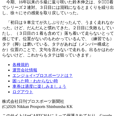
今期、16年以来のＳ級に返り咲いた鈴木伸之は、９



着
でシリーズ２連対。３日目には混戦になるとまくりを繰り出
し、徐々にその感覚を取り戻していった。
「初日は９車立てが久しぶりだったんで、うまく走れなか
った。けど、だんだんと慣れてきた。２日目に失敗もしてい
たし、（３日目の１着も含めて）落ち着いて走らないとって
感じです。位置がないのもわかっているんで、（練習でも）
タテ（脚）は磨いている。タテがあれば（メンバー構成と
か）位置のことで、文句を言わないで走れる。出るかはわか
らないけど、これからもタテは狙っていきます」
各種規約
運営会社情報
エンジョイ×プロスポーツとは？
困った時・わからない時
車券は適度に楽しみましょう
ログアウト
株式会社日刊プロスポーツ新聞社
(C)2026 Nikkan Prosports Shinbunsha KK
このサイトはreCAPTCHAによって保護されており、Google