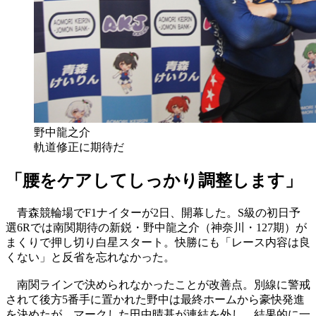
野中龍之介
軌道修正に期待だ
「腰をケアしてしっかり調整します」
青森競輪場でF1ナイターが2日、開幕した。S級の初日予
選6Rでは南関期待の新鋭・野中龍之介（神奈川・127期）が
まくりで押し切り白星スタート。快勝にも「レース内容は良
くない」と反省を忘れなかった。
南関ラインで決められなかったことが改善点。別線に警戒
されて後方5番手に置かれた野中は最終ホームから豪快発進
を決めたが、マークした田中晴基が連結を外し、結果的に一