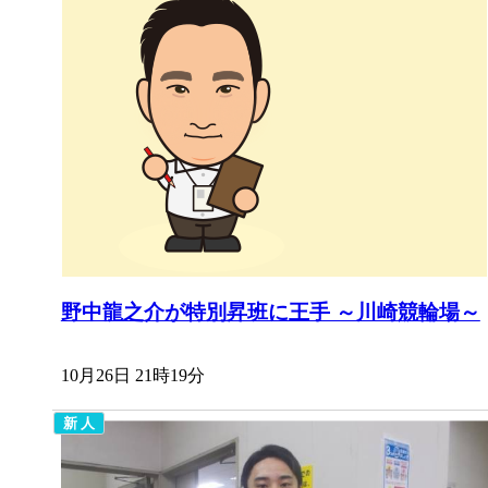
野中龍之介が特別昇班に王手 ～川崎競輪場～
10月26日 21時19分