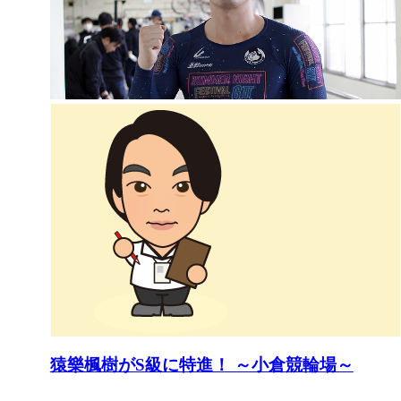
猿樂楓樹がS級に特進！ ～小倉競輪場～