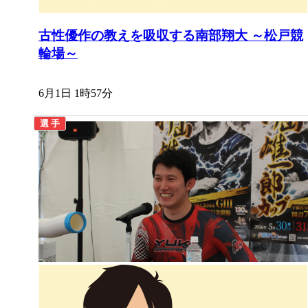
古性優作の教えを吸収する南部翔大 ～松戸競
輪場～
6月1日 1時57分