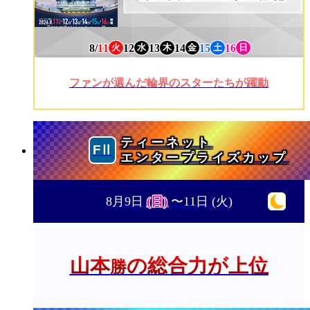
8/
11
12
13
14
15
16
火
水
木
金
土
日
ファンが選んだ輪界のスターたちが躍動
ティーネット
エンタープライズカップ
8月9日
(日)
〜11日
(火)
山本
の総合力が上位
勝