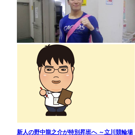
新人の野中龍之介が特別昇班へ ～立川競輪場