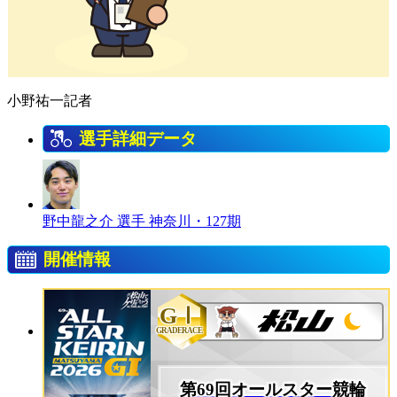
小野祐一記者
選手詳細データ
野中龍之介 選手
神奈川・127期
開催情報
GⅠ
GRADERACE
第69回オールスター競輪