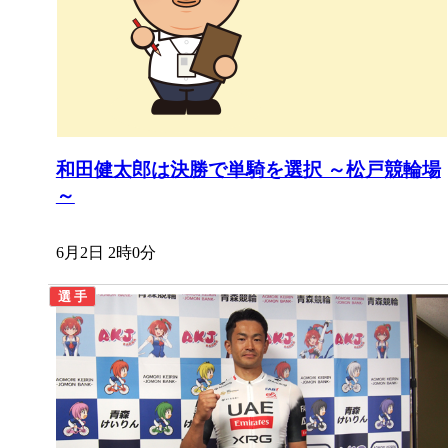
和田健太郎は決勝で単騎を選択 ～松戸競輪場
～
6月2日 2時0分