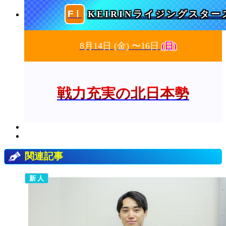
KEIRINライジングスター
8月14日
(金)
〜16日
(日)
戦力充実の北日本勢
関連記事