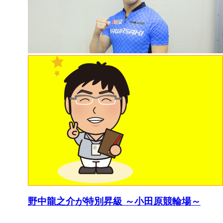
野中龍之介が特別昇級 ～小田原競輪場～