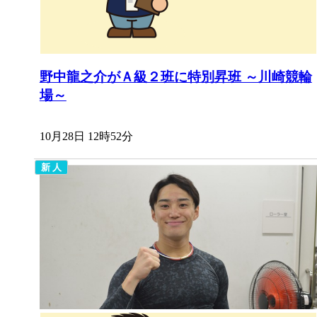
野中龍之介がＡ級２班に特別昇班 ～川崎競輪
場～
10月28日 12時52分