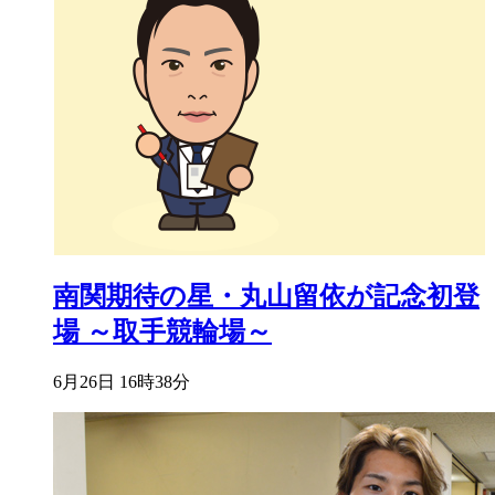
南関期待の星・丸山留依が記念初登
場 ～取手競輪場～
6月26日 16時38分