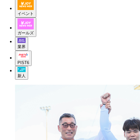
イベント
ガールズ
業界
PIST6
新人