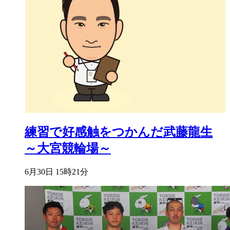
練習で好感触をつかんだ武藤龍生
～大宮競輪場～
6月30日 15時21分