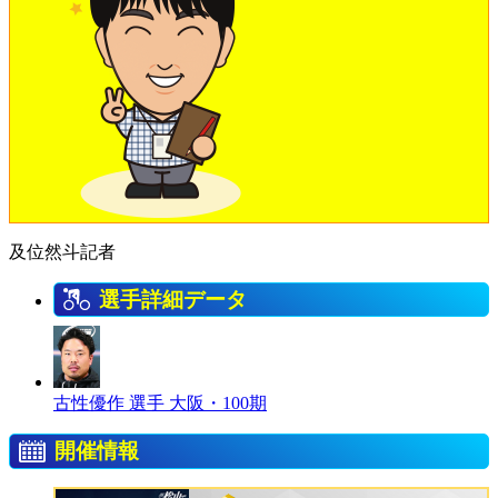
及位然斗記者
選手詳細データ
古性優作 選手
大阪・100期
開催情報