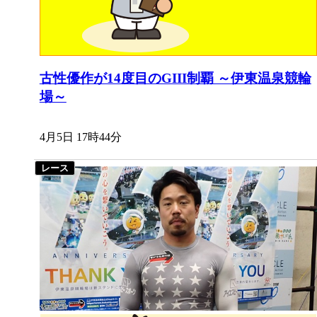
古性優作が14度目のGIII制覇 ～伊東温泉競輪
場～
4月5日 17時44分