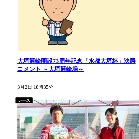
大垣競輪開設73周年記念「水都大垣杯」決勝
コメント ～大垣競輪場～
3月2日 18時35分