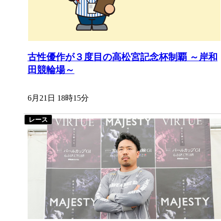
古性優作が３度目の高松宮記念杯制覇 ～岸和
田競輪場～
6月21日 18時15分