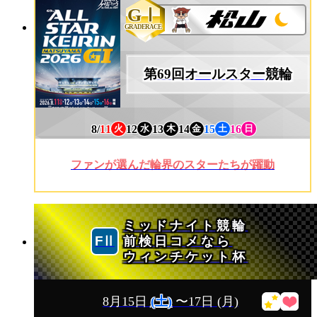
GⅠ
GRADERACE
第69回オールスター競輪
8/
11
12
13
14
15
16
火
水
木
金
土
日
ファンが選んだ輪界のスターたちが躍動
ミッドナイト競輪
前検日コメなら
ウィンチケット杯
8月15日
(土)
〜17日
(月)