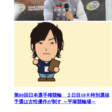
第80回日本選手権競輪 ２日目10Ｒ特別選抜
予選は古性優作が制す ～平塚競輪場～