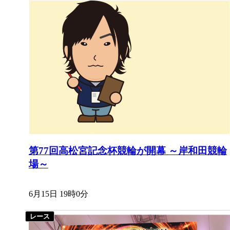
第77回高松宮記念杯競輪が開幕 ～岸和田競輪
場～
6月15日 19時0分