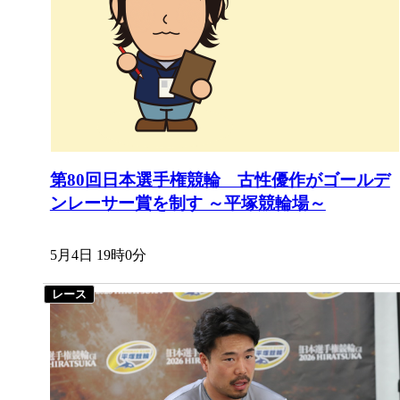
第80回日本選手権競輪 古性優作がゴールデ
ンレーサー賞を制す ～平塚競輪場～
5月4日 19時0分