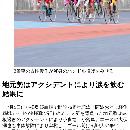
3番車の古性優作が渾身のハンドル投げをみせる
地元勢はアクシデントにより涙を飲む
結果に
7月5日に小松島競輪場で開設76周年記念「阿波おどり杯争
覇戦」GⅢの決勝戦が行われた。人気を背負った地元勢は赤
板過ぎのアクシデントにより小倉竜二が落車。エースの犬伏
湧也も車体故障により棄権し、ゴール前はS班3人の争い