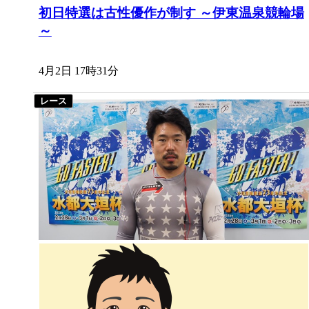
初日特選は古性優作が制す ～伊東温泉競輪場
～
4月2日 17時31分