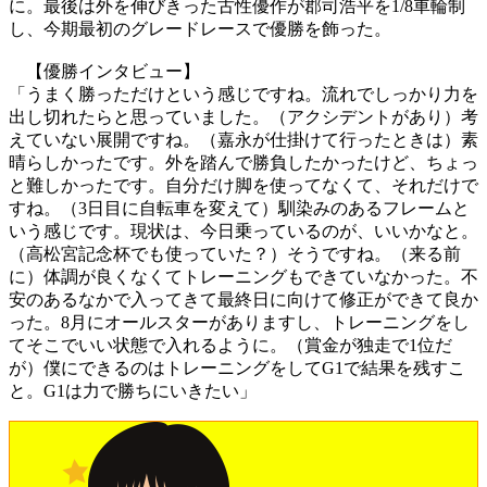
に。最後は外を伸びきった古性優作が郡司浩平を1/8車輪制
し、今期最初のグレードレースで優勝を飾った。
【優勝インタビュー】
「うまく勝っただけという感じですね。流れでしっかり力を
出し切れたらと思っていました。（アクシデントがあり）考
えていない展開ですね。（嘉永が仕掛けて行ったときは）素
晴らしかったです。外を踏んで勝負したかったけど、ちょっ
と難しかったです。自分だけ脚を使ってなくて、それだけで
すね。（3日目に自転車を変えて）馴染みのあるフレームと
いう感じです。現状は、今日乗っているのが、いいかなと。
（高松宮記念杯でも使っていた？）そうですね。（来る前
に）体調が良くなくてトレーニングもできていなかった。不
安のあるなかで入ってきて最終日に向けて修正ができて良か
った。8月にオールスターがありますし、トレーニングをし
てそこでいい状態で入れるように。（賞金が独走で1位だ
が）僕にできるのはトレーニングをしてG1で結果を残すこ
と。G1は力で勝ちにいきたい」