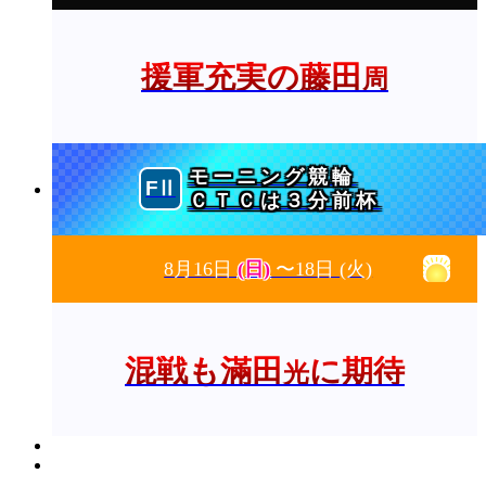
援軍充実の藤田
周
モーニング競輪
ＣＴＣは３分前杯
8月16日
(日)
〜18日
(火)
混戦も滿田
に期待
光