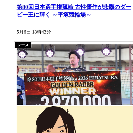
第80回日本選手権競輪 古性優作が悲願のダー
ビー王に輝く ～平塚競輪場～
5月6日 18時43分