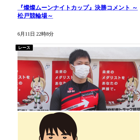
『燦燦ムーンナイトカップ』決勝コメント ～
松戸競輪場～
6月11日 22時8分