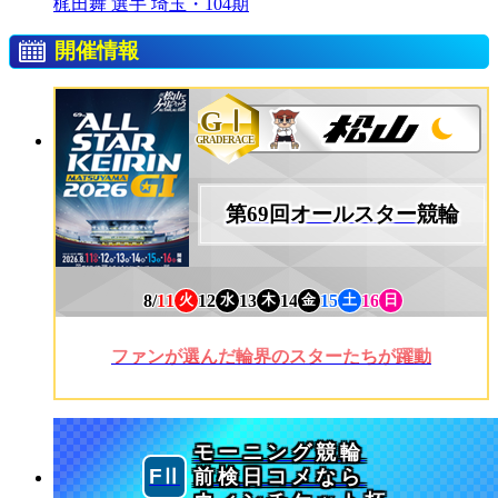
梶田舞 選手
埼玉・104期
開催情報
GⅠ
GRADERACE
第69回オールスター競輪
8/
11
12
13
14
15
16
火
水
木
金
土
日
ファンが選んだ輪界のスターたちが躍動
モーニング競輪
前検日コメなら