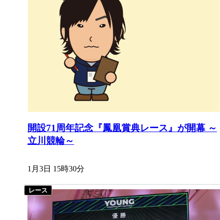
開設71周年記念『鳳凰賞典レース』が開幕 ～
立川競輪～
1月3日 15時30分