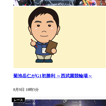
菊池岳仁がG1初勝利 ～西武園競輪場～
8月9日 18時5分