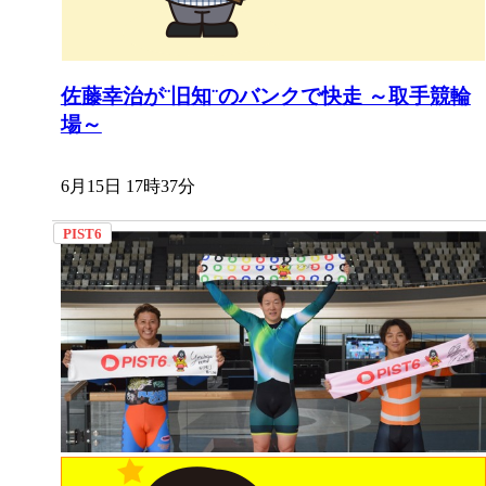
佐藤幸治が¨旧知¨のバンクで快走 ～取手競輪
場～
6月15日 17時37分