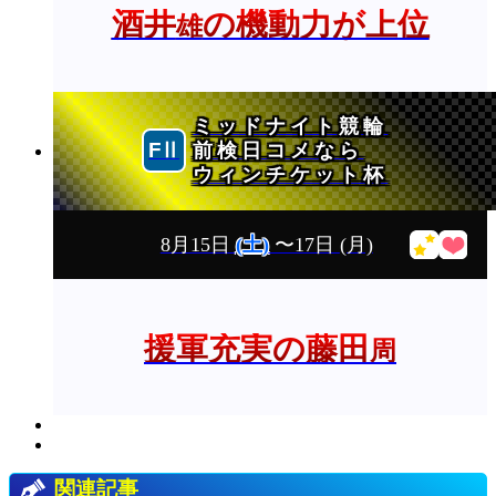
酒井
の機動力が上位
雄
ミッドナイト競輪
前検日コメなら
ウィンチケット杯
8月15日
(土)
〜17日
(月)
援軍充実の藤田
周
関連記事