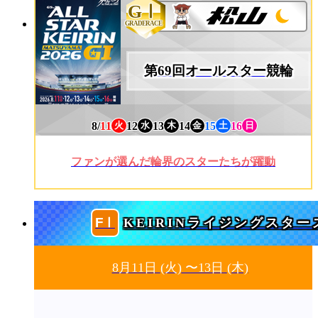
GⅠ
GRADERACE
第69回オールスター競輪
8/
11
12
13
14
15
16
火
水
木
金
土
日
ファンが選んだ輪界のスターたちが躍動
KEIRINライジングスター
8月11日
(火)
〜13日
(木)