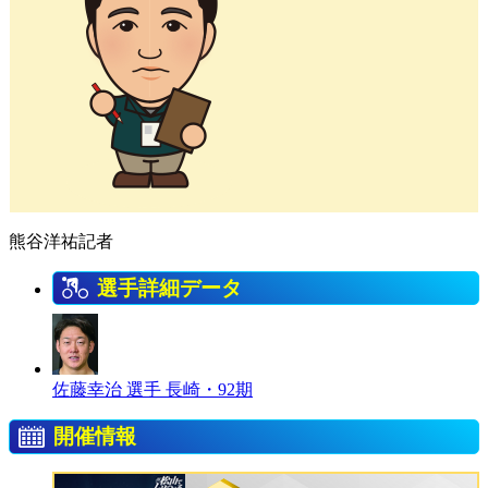
熊谷洋祐記者
選手詳細データ
佐藤幸治 選手
長崎・92期
開催情報