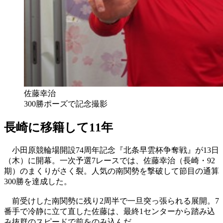
佐藤幸治
300勝ポーズで記念撮影
長崎に移籍して11年
小田原競輪場開設74周年記念『北条早雲杯争奪戦』が13日
（木）に開幕。一次予選7レースでは、佐藤幸治（長崎・92
期）のまくりがさく裂。人気の南関勢を撃破して節目の通算
300勝を達成した。
前受けした南関勢に残り2周半で一旦突っ張られる展開。7
番手で冷静に立て直した佐藤は、最終1センターから踏み込
み抜群のスピードで前をのみ込んだ。