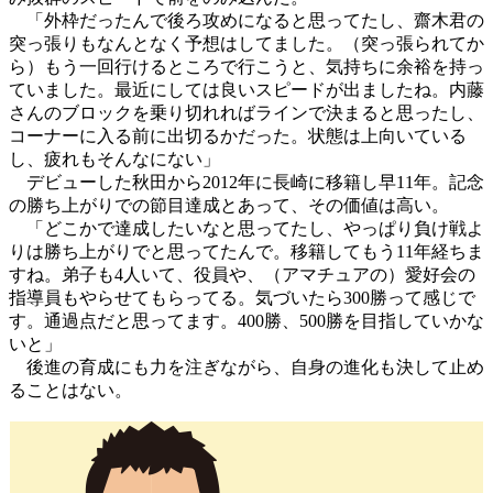
「外枠だったんで後ろ攻めになると思ってたし、齋木君の
突っ張りもなんとなく予想はしてました。（突っ張られてか
ら）もう一回行けるところで行こうと、気持ちに余裕を持っ
ていました。最近にしては良いスピードが出ましたね。内藤
さんのブロックを乗り切れればラインで決まると思ったし、
コーナーに入る前に出切るかだった。状態は上向いている
し、疲れもそんなにない」
デビューした秋田から2012年に長崎に移籍し早11年。記念
の勝ち上がりでの節目達成とあって、その価値は高い。
「どこかで達成したいなと思ってたし、やっぱり負け戦よ
りは勝ち上がりでと思ってたんで。移籍してもう11年経ちま
すね。弟子も4人いて、役員や、（アマチュアの）愛好会の
指導員もやらせてもらってる。気づいたら300勝って感じで
す。通過点だと思ってます。400勝、500勝を目指していかな
いと」
後進の育成にも力を注ぎながら、自身の進化も決して止め
ることはない。