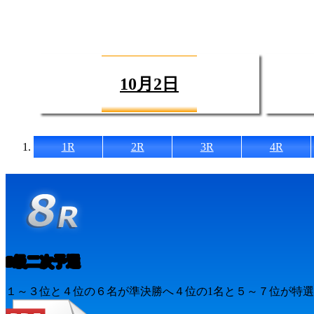
10月2日
1R
2R
3R
4R
S級二次予選
１～３位と４位の６名が準決勝へ４位の1名と５～７位が特