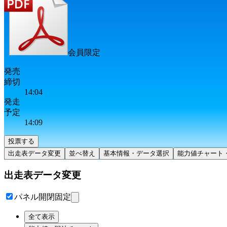
会員限定
発売
締切
14:04
発走
予定
14:09
投票する
出走表データ変更
並べ替え
基本情報・データ選択
能力値チャート
出走表データ変更
パネル開閉固定
全て表示