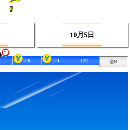
2〜
5
日
10月5日
R
10R
11R
12R
全R