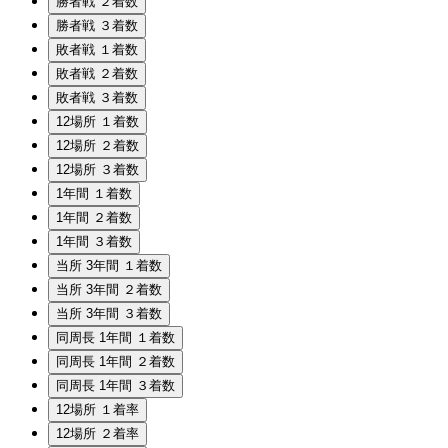
勝者戦 ２着数
勝者戦 ３着数
敗者戦 １着数
敗者戦 ２着数
敗者戦 ３着数
12場所 １着数
12場所 ２着数
12場所 ３着数
1年間 １着数
1年間 ２着数
1年間 ３着数
当所 3年間 １着数
当所 3年間 ２着数
当所 3年間 ３着数
同周長 1年間 １着数
同周長 1年間 ２着数
同周長 1年間 ３着数
12場所 １着率
12場所 ２着率